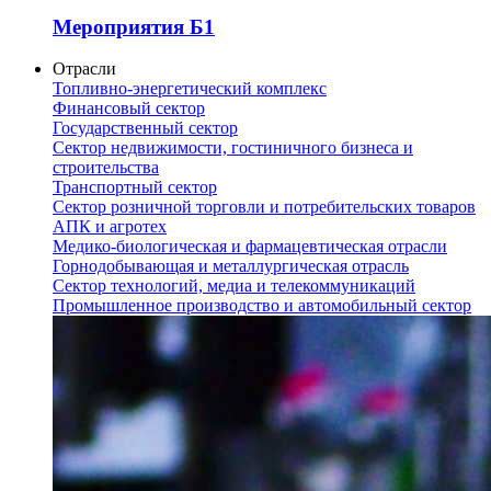
Мероприятия Б1
Отрасли
Топливно-энергетический комплекс
Финансовый сектор
Государственный сектор
Сектор недвижимости, гостиничного бизнеса и
строительства
Транспортный сектор
Сектор розничной торговли и потребительских товаров
АПК и агротех
Медико-биологическая и фармацевтическая отрасли
Горнодобывающая и металлургическая отрасль
Сектор технологий, медиа и телекоммуникаций
Промышленное производство и автомобильный сектор