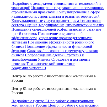
Подробнее о департаменте консалтинга, технологий и
транзакций
Инжиниринг и управление инвестиционно-
строительными проектами
Консультирование в сфере
недвижимости, строительства и развития территорий
Консультационные услуги организациям финансового
сектора
Оценка, моделирование, экономический анализ
Повышение операционной эффективности и развитие
цепей поставок
Повышение операционной
эффективности, управление производственными
активами
Повышение эффективности розничного
бизнеса
Повышение эффективности финансовой
функции
Слияния / поглощения и реструктуризация
бизнеса
Сопровождение сделок
Стратегия и
трансформация бизнеса
Страховые и актуарные
решения
Технологический консалтинг
Академия бизнеса Б1
Центр Б1 по работе с иностранными компаниями в
России
Центр Б1 по работе с иностранными компаниями в
России
Подробнее о центре Б1 по работе с иностранными
компаниями в России
Центр по работе с китайскими