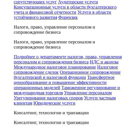
сопутствующих услуг
Аудиторские услуги
Консультационные услуги в области бухгалтерского
учета и финансовой отчетности
Услуги в области
устойчивого развития
Форензик
Налоги, право, управление персоналом и
сопровождение бизнеса
Налоги, право, управление персоналом и
сопровождение бизнеса
Подробнее о департаменте налогов, права, управления
персоналом и сопровождения бизнеса
НДС и акцизы
Международное налоговое планирование
Налоговое
сопровождение сделок
Операционное сопровождение
бухгалтерской и налоговой функции
Трансфертное
ценообразование и повышение эффективности
операционных моделей
Таможенное регулирование и
международная торговля
Управление персоналом
Урегулирование налоговых споров
Услуги частным
клиентам
Юридические услуги
Консалтинг, технологии и транзакции
Консалтинг, технологии и транзакции