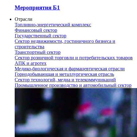
Мероприятия Б1
Отрасли
Топливно-энергетический комплекс
Финансовый сектор
Государственный сектор
Сектор недвижимости, гостиничного бизнеса и
строительства
Транспортный сектор
Сектор розничной торговли и потребительских товаров
АПК и агротех
Медико-биологическая и фармацевтическая отрасли
Горнодобывающая и металлургическая отрасль
Сектор технологий, медиа и телекоммуникаций
Промышленное производство и автомобильный сектор