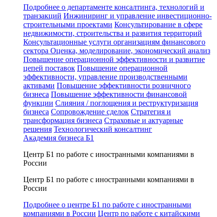
Подробнее о департаменте консалтинга, технологий и
транзакций
Инжиниринг и управление инвестиционно-
строительными проектами
Консультирование в сфере
недвижимости, строительства и развития территорий
Консультационные услуги организациям финансового
сектора
Оценка, моделирование, экономический анализ
Повышение операционной эффективности и развитие
цепей поставок
Повышение операционной
эффективности, управление производственными
активами
Повышение эффективности розничного
бизнеса
Повышение эффективности финансовой
функции
Слияния / поглощения и реструктуризация
бизнеса
Сопровождение сделок
Стратегия и
трансформация бизнеса
Страховые и актуарные
решения
Технологический консалтинг
Академия бизнеса Б1
Центр Б1 по работе с иностранными компаниями в
России
Центр Б1 по работе с иностранными компаниями в
России
Подробнее о центре Б1 по работе с иностранными
компаниями в России
Центр по работе с китайскими