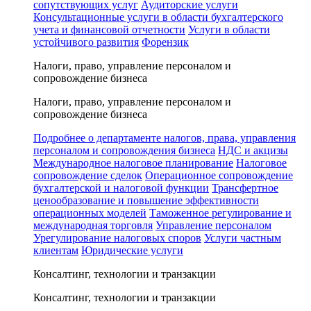
сопутствующих услуг
Аудиторские услуги
Консультационные услуги в области бухгалтерского
учета и финансовой отчетности
Услуги в области
устойчивого развития
Форензик
Налоги, право, управление персоналом и
сопровождение бизнеса
Налоги, право, управление персоналом и
сопровождение бизнеса
Подробнее о департаменте налогов, права, управления
персоналом и сопровождения бизнеса
НДС и акцизы
Международное налоговое планирование
Налоговое
сопровождение сделок
Операционное сопровождение
бухгалтерской и налоговой функции
Трансфертное
ценообразование и повышение эффективности
операционных моделей
Таможенное регулирование и
международная торговля
Управление персоналом
Урегулирование налоговых споров
Услуги частным
клиентам
Юридические услуги
Консалтинг, технологии и транзакции
Консалтинг, технологии и транзакции