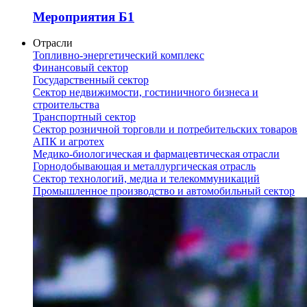
Мероприятия Б1
Отрасли
Топливно-энергетический комплекс
Финансовый сектор
Государственный сектор
Сектор недвижимости, гостиничного бизнеса и
строительства
Транспортный сектор
Сектор розничной торговли и потребительских товаров
АПК и агротех
Медико-биологическая и фармацевтическая отрасли
Горнодобывающая и металлургическая отрасль
Сектор технологий, медиа и телекоммуникаций
Промышленное производство и автомобильный сектор