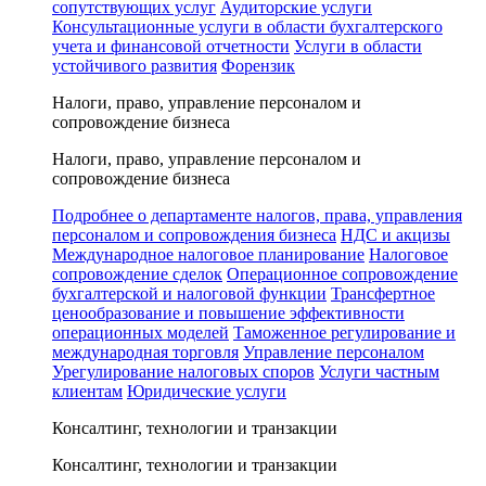
сопутствующих услуг
Аудиторские услуги
Консультационные услуги в области бухгалтерского
учета и финансовой отчетности
Услуги в области
устойчивого развития
Форензик
Налоги, право, управление персоналом и
сопровождение бизнеса
Налоги, право, управление персоналом и
сопровождение бизнеса
Подробнее о департаменте налогов, права, управления
персоналом и сопровождения бизнеса
НДС и акцизы
Международное налоговое планирование
Налоговое
сопровождение сделок
Операционное сопровождение
бухгалтерской и налоговой функции
Трансфертное
ценообразование и повышение эффективности
операционных моделей
Таможенное регулирование и
международная торговля
Управление персоналом
Урегулирование налоговых споров
Услуги частным
клиентам
Юридические услуги
Консалтинг, технологии и транзакции
Консалтинг, технологии и транзакции