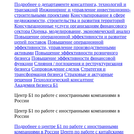
Подробнее о департаменте консалтинга, технологий и
транзакций
Инжиниринг и управление инвестиционно-
строительными проектами
Консультирование в сфере
недвижимости, строительства и развития территорий
Консультационные услуги организациям финансового
сектора
Оценка, моделирование, экономический анализ
Повышение операционной эффективности и развитие
цепей поставок
Повышение операционной
эффективности, управление производственными
активами
Повышение эффективности розничного
бизнеса
Повышение эффективности финансовой
функции
Слияния / поглощения и реструктуризация
бизнеса
Сопровождение сделок
Стратегия и
трансформация бизнеса
Страховые и актуарные
решения
Технологический консалтинг
Академия бизнеса Б1
Центр Б1 по работе с иностранными компаниями в
России
Центр Б1 по работе с иностранными компаниями в
России
Подробнее о центре Б1 по работе с иностранными
компаниями в России
Центр по работе с китайскими