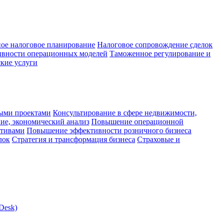
ое налоговое планирование
Налоговое сопровождение сделок
ивности операционных моделей
Таможенное регулирование и
кие услуги
ыми проектами
Консультирование в сфере недвижимости,
ие, экономический анализ
Повышение операционной
ктивами
Повышение эффективности розничного бизнеса
лок
Стратегия и трансформация бизнеса
Страховые и
Desk)