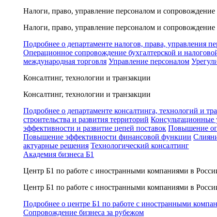
Налоги, право, управление персоналом и сопровождение
Налоги, право, управление персоналом и сопровождение
Подробнее о департаменте налогов, права, управления п
Операционное сопровождение бухгалтерской и налогово
международная торговля
Управление персоналом
Урегул
Консалтинг, технологии и транзакции
Консалтинг, технологии и транзакции
Подробнее о департаменте консалтинга, технологий и тр
строительства и развития территорий
Консультационные 
эффективности и развитие цепей поставок
Повышение оп
Повышение эффективности финансовой функции
Слияни
актуарные решения
Технологический консалтинг
Академия бизнеса Б1
Центр Б1 по работе с иностранными компаниями в Росси
Центр Б1 по работе с иностранными компаниями в Росси
Подробнее о центре Б1 по работе с иностранными компа
Сопровождение бизнеса за рубежом