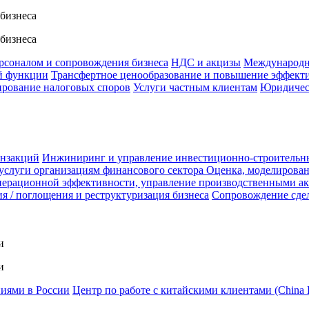
 бизнеса
 бизнеса
ерсоналом и сопровождения бизнеса
НДС и акцизы
Международн
й функции
Трансфертное ценообразование и повышение эффект
ирование налоговых споров
Услуги частным клиентам
Юридичес
анзакций
Инжиниринг и управление инвестиционно-строительн
услуги организациям финансового сектора
Оценка, моделирован
ерационной эффективности, управление производственными а
я / поглощения и реструктуризация бизнеса
Сопровождение сде
и
и
ниями в России
Центр по работе с китайскими клиентами (China 