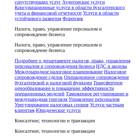
сопутствующих услуг
Аудиторские услуги
Консультационные услуги в области бухгалтерского
учета и финансовой отчетности
Услуги в области
устойчивого развития
Форензик
Налоги, право, управление персоналом и
сопровождение бизнеса
Налоги, право, управление персоналом и
сопровождение бизнеса
Подробнее о департаменте налогов, права, управления
персоналом и сопровождения бизнеса
НДС и акцизы
Международное налоговое планирование
Налоговое
сопровождение сделок
Операционное сопровождение
бухгалтерской и налоговой функции
Трансфертное
ценообразование и повышение эффективности
операционных моделей
Таможенное регулирование и
международная торговля
Управление персоналом
Урегулирование налоговых споров
Услуги частным
клиентам
Юридические услуги
Консалтинг, технологии и транзакции
Консалтинг, технологии и транзакции