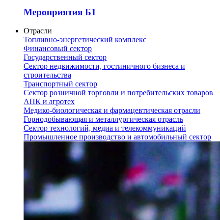
Мероприятия Б1
Отрасли
Топливно-энергетический комплекс
Финансовый сектор
Государственный сектор
Сектор недвижимости, гостиничного бизнеса и
строительства
Транспортный сектор
Сектор розничной торговли и потребительских товаров
АПК и агротех
Медико-биологическая и фармацевтическая отрасли
Горнодобывающая и металлургическая отрасль
Сектор технологий, медиа и телекоммуникаций
Промышленное производство и автомобильный сектор