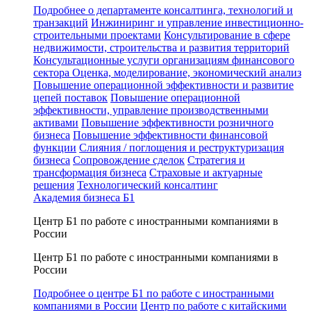
Подробнее о департаменте консалтинга, технологий и
транзакций
Инжиниринг и управление инвестиционно-
строительными проектами
Консультирование в сфере
недвижимости, строительства и развития территорий
Консультационные услуги организациям финансового
сектора
Оценка, моделирование, экономический анализ
Повышение операционной эффективности и развитие
цепей поставок
Повышение операционной
эффективности, управление производственными
активами
Повышение эффективности розничного
бизнеса
Повышение эффективности финансовой
функции
Слияния / поглощения и реструктуризация
бизнеса
Сопровождение сделок
Стратегия и
трансформация бизнеса
Страховые и актуарные
решения
Технологический консалтинг
Академия бизнеса Б1
Центр Б1 по работе с иностранными компаниями в
России
Центр Б1 по работе с иностранными компаниями в
России
Подробнее о центре Б1 по работе с иностранными
компаниями в России
Центр по работе с китайскими