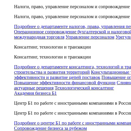
Налоги, право, управление персоналом и сопровождение
Налоги, право, управление персоналом и сопровождение
Подробнее о департаменте налогов, права, управления п
Операционное сопровождение бухгалтерской и налогово
международная торговля
Управление персоналом
Урегул
Консалтинг, технологии и транзакции
Консалтинг, технологии и транзакции
Подробнее о департаменте консалтинга, технологий и тр
строительства и развития территорий
Консультационные 
эффективности и развитие цепей поставок
Повышение оп
Повышение эффективности финансовой функции
Слияни
актуарные решения
Технологический консалтинг
Академия бизнеса Б1
Центр Б1 по работе с иностранными компаниями в Росси
Центр Б1 по работе с иностранными компаниями в Росси
Подробнее о центре Б1 по работе с иностранными компа
Сопровождение бизнеса за рубежом