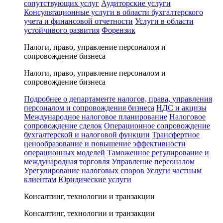
сопутствующих услуг
Аудиторские услуги
Консультационные услуги в области бухгалтерского
учета и финансовой отчетности
Услуги в области
устойчивого развития
Форензик
Налоги, право, управление персоналом и
сопровождение бизнеса
Налоги, право, управление персоналом и
сопровождение бизнеса
Подробнее о департаменте налогов, права, управления
персоналом и сопровождения бизнеса
НДС и акцизы
Международное налоговое планирование
Налоговое
сопровождение сделок
Операционное сопровождение
бухгалтерской и налоговой функции
Трансфертное
ценообразование и повышение эффективности
операционных моделей
Таможенное регулирование и
международная торговля
Управление персоналом
Урегулирование налоговых споров
Услуги частным
клиентам
Юридические услуги
Консалтинг, технологии и транзакции
Консалтинг, технологии и транзакции