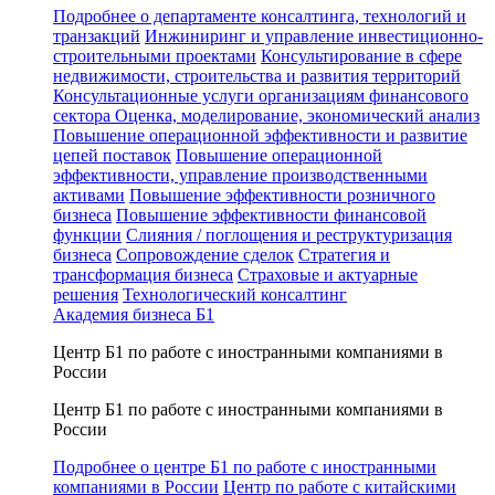
Подробнее о департаменте консалтинга, технологий и
транзакций
Инжиниринг и управление инвестиционно-
строительными проектами
Консультирование в сфере
недвижимости, строительства и развития территорий
Консультационные услуги организациям финансового
сектора
Оценка, моделирование, экономический анализ
Повышение операционной эффективности и развитие
цепей поставок
Повышение операционной
эффективности, управление производственными
активами
Повышение эффективности розничного
бизнеса
Повышение эффективности финансовой
функции
Слияния / поглощения и реструктуризация
бизнеса
Сопровождение сделок
Стратегия и
трансформация бизнеса
Страховые и актуарные
решения
Технологический консалтинг
Академия бизнеса Б1
Центр Б1 по работе с иностранными компаниями в
России
Центр Б1 по работе с иностранными компаниями в
России
Подробнее о центре Б1 по работе с иностранными
компаниями в России
Центр по работе с китайскими