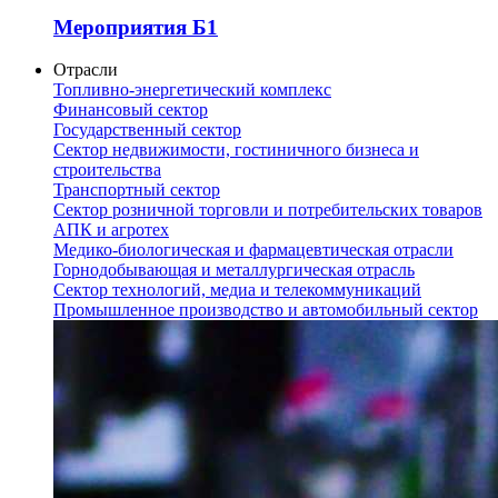
Мероприятия Б1
Отрасли
Топливно-энергетический комплекс
Финансовый сектор
Государственный сектор
Сектор недвижимости, гостиничного бизнеса и
строительства
Транспортный сектор
Сектор розничной торговли и потребительских товаров
АПК и агротех
Медико-биологическая и фармацевтическая отрасли
Горнодобывающая и металлургическая отрасль
Сектор технологий, медиа и телекоммуникаций
Промышленное производство и автомобильный сектор