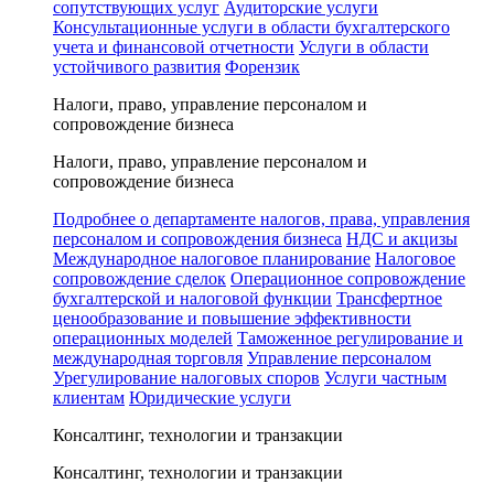
сопутствующих услуг
Аудиторские услуги
Консультационные услуги в области бухгалтерского
учета и финансовой отчетности
Услуги в области
устойчивого развития
Форензик
Налоги, право, управление персоналом и
сопровождение бизнеса
Налоги, право, управление персоналом и
сопровождение бизнеса
Подробнее о департаменте налогов, права, управления
персоналом и сопровождения бизнеса
НДС и акцизы
Международное налоговое планирование
Налоговое
сопровождение сделок
Операционное сопровождение
бухгалтерской и налоговой функции
Трансфертное
ценообразование и повышение эффективности
операционных моделей
Таможенное регулирование и
международная торговля
Управление персоналом
Урегулирование налоговых споров
Услуги частным
клиентам
Юридические услуги
Консалтинг, технологии и транзакции
Консалтинг, технологии и транзакции