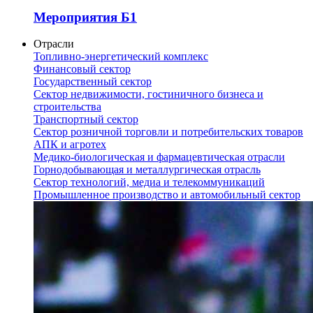
Мероприятия Б1
Отрасли
Топливно-энергетический комплекс
Финансовый сектор
Государственный сектор
Сектор недвижимости, гостиничного бизнеса и
строительства
Транспортный сектор
Сектор розничной торговли и потребительских товаров
АПК и агротех
Медико-биологическая и фармацевтическая отрасли
Горнодобывающая и металлургическая отрасль
Сектор технологий, медиа и телекоммуникаций
Промышленное производство и автомобильный сектор