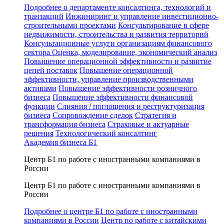
Подробнее о департаменте консалтинга, технологий и
транзакций
Инжиниринг и управление инвестиционно-
строительными проектами
Консультирование в сфере
недвижимости, строительства и развития территорий
Консультационные услуги организациям финансового
сектора
Оценка, моделирование, экономический анализ
Повышение операционной эффективности и развитие
цепей поставок
Повышение операционной
эффективности, управление производственными
активами
Повышение эффективности розничного
бизнеса
Повышение эффективности финансовой
функции
Слияния / поглощения и реструктуризация
бизнеса
Сопровождение сделок
Стратегия и
трансформация бизнеса
Страховые и актуарные
решения
Технологический консалтинг
Академия бизнеса Б1
Центр Б1 по работе с иностранными компаниями в
России
Центр Б1 по работе с иностранными компаниями в
России
Подробнее о центре Б1 по работе с иностранными
компаниями в России
Центр по работе с китайскими