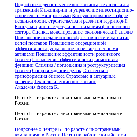
Подробнее о департаменте консалтинга, технологий и
транзакций
Инжиниринг и управление инвестиционно-
строительными проектами
Консультирование в сфере
недвижимости, строительства и развития территорий
Консультационные услуги организациям финансового
сектора
Оценка, моделирование, экономический анализ
Повышение операционной эффективности и развитие
цепей поставок
Повышение операционной
эффективности, управление производственными
активами
Повышение эффективности розничного
бизнеса
Повышение эффективности финансовой
функции
Слияния / поглощения и реструктуризация
бизнеса
Сопровождение сделок
Стратегия и
трансформация бизнеса
Страховые и актуарные
решения
Технологический консалтинг
Академия бизнеса Б1
Центр Б1 по работе с иностранными компаниями в
России
Центр Б1 по работе с иностранными компаниями в
России
Подробнее о центре Б1 по работе с иностранными
компаниями в России
Центр по работе с китайскими