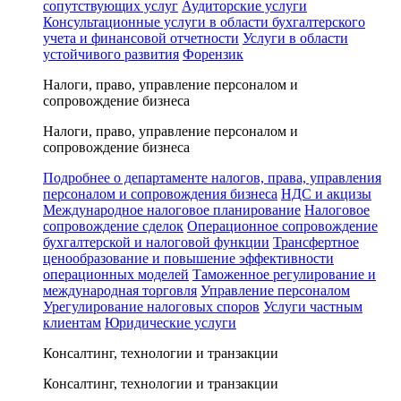
сопутствующих услуг
Аудиторские услуги
Консультационные услуги в области бухгалтерского
учета и финансовой отчетности
Услуги в области
устойчивого развития
Форензик
Налоги, право, управление персоналом и
сопровождение бизнеса
Налоги, право, управление персоналом и
сопровождение бизнеса
Подробнее о департаменте налогов, права, управления
персоналом и сопровождения бизнеса
НДС и акцизы
Международное налоговое планирование
Налоговое
сопровождение сделок
Операционное сопровождение
бухгалтерской и налоговой функции
Трансфертное
ценообразование и повышение эффективности
операционных моделей
Таможенное регулирование и
международная торговля
Управление персоналом
Урегулирование налоговых споров
Услуги частным
клиентам
Юридические услуги
Консалтинг, технологии и транзакции
Консалтинг, технологии и транзакции