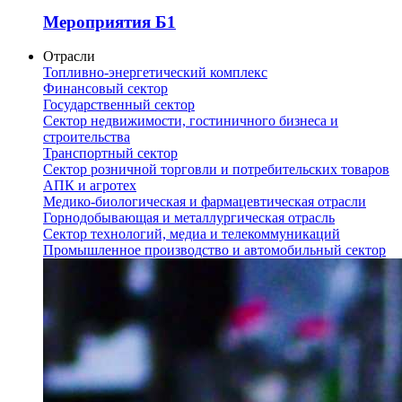
Мероприятия Б1
Отрасли
Топливно-энергетический комплекс
Финансовый сектор
Государственный сектор
Сектор недвижимости, гостиничного бизнеса и
строительства
Транспортный сектор
Сектор розничной торговли и потребительских товаров
АПК и агротех
Медико-биологическая и фармацевтическая отрасли
Горнодобывающая и металлургическая отрасль
Сектор технологий, медиа и телекоммуникаций
Промышленное производство и автомобильный сектор