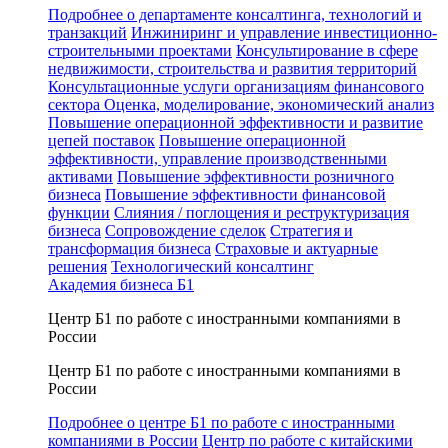
Подробнее о департаменте консалтинга, технологий и
транзакций
Инжиниринг и управление инвестиционно-
строительными проектами
Консультирование в сфере
недвижимости, строительства и развития территорий
Консультационные услуги организациям финансового
сектора
Оценка, моделирование, экономический анализ
Повышение операционной эффективности и развитие
цепей поставок
Повышение операционной
эффективности, управление производственными
активами
Повышение эффективности розничного
бизнеса
Повышение эффективности финансовой
функции
Слияния / поглощения и реструктуризация
бизнеса
Сопровождение сделок
Стратегия и
трансформация бизнеса
Страховые и актуарные
решения
Технологический консалтинг
Академия бизнеса Б1
Центр Б1 по работе с иностранными компаниями в
России
Центр Б1 по работе с иностранными компаниями в
России
Подробнее о центре Б1 по работе с иностранными
компаниями в России
Центр по работе с китайскими