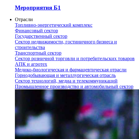
Мероприятия Б1
Отрасли
Топливно-энергетический комплекс
Финансовый сектор
Государственный сектор
Сектор недвижимости, гостиничного бизнеса и
строительства
Транспортный сектор
Сектор розничной торговли и потребительских товаров
АПК и агротех
Медико-биологическая и фармацевтическая отрасли
Горнодобывающая и металлургическая отрасль
Сектор технологий, медиа и телекоммуникаций
Промышленное производство и автомобильный сектор