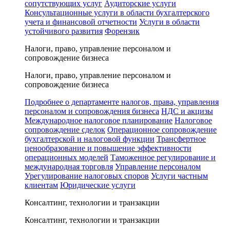
сопутствующих услуг
Аудиторские услуги
Консультационные услуги в области бухгалтерского
учета и финансовой отчетности
Услуги в области
устойчивого развития
Форензик
Налоги, право, управление персоналом и
сопровождение бизнеса
Налоги, право, управление персоналом и
сопровождение бизнеса
Подробнее о департаменте налогов, права, управления
персоналом и сопровождения бизнеса
НДС и акцизы
Международное налоговое планирование
Налоговое
сопровождение сделок
Операционное сопровождение
бухгалтерской и налоговой функции
Трансфертное
ценообразование и повышение эффективности
операционных моделей
Таможенное регулирование и
международная торговля
Управление персоналом
Урегулирование налоговых споров
Услуги частным
клиентам
Юридические услуги
Консалтинг, технологии и транзакции
Консалтинг, технологии и транзакции