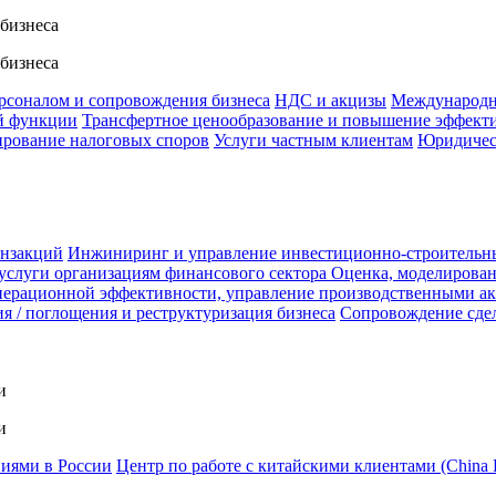
 бизнеса
 бизнеса
ерсоналом и сопровождения бизнеса
НДС и акцизы
Международн
й функции
Трансфертное ценообразование и повышение эффект
ирование налоговых споров
Услуги частным клиентам
Юридичес
анзакций
Инжиниринг и управление инвестиционно-строительн
услуги организациям финансового сектора
Оценка, моделирован
ерационной эффективности, управление производственными а
я / поглощения и реструктуризация бизнеса
Сопровождение сде
и
и
ниями в России
Центр по работе с китайскими клиентами (China 