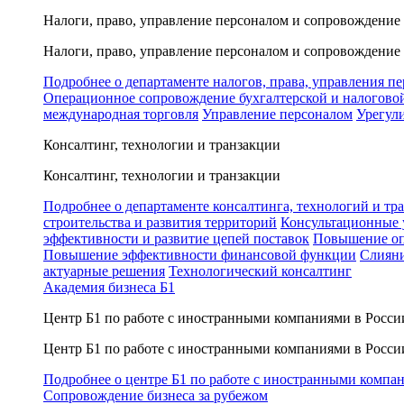
Налоги, право, управление персоналом и сопровождение
Налоги, право, управление персоналом и сопровождение
Подробнее о департаменте налогов, права, управления п
Операционное сопровождение бухгалтерской и налогово
международная торговля
Управление персоналом
Урегул
Консалтинг, технологии и транзакции
Консалтинг, технологии и транзакции
Подробнее о департаменте консалтинга, технологий и тр
строительства и развития территорий
Консультационные 
эффективности и развитие цепей поставок
Повышение оп
Повышение эффективности финансовой функции
Слияни
актуарные решения
Технологический консалтинг
Академия бизнеса Б1
Центр Б1 по работе с иностранными компаниями в Росси
Центр Б1 по работе с иностранными компаниями в Росси
Подробнее о центре Б1 по работе с иностранными компа
Сопровождение бизнеса за рубежом