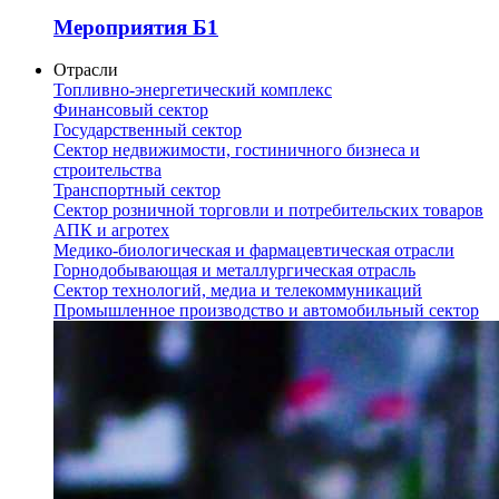
Мероприятия Б1
Отрасли
Топливно-энергетический комплекс
Финансовый сектор
Государственный сектор
Сектор недвижимости, гостиничного бизнеса и
строительства
Транспортный сектор
Сектор розничной торговли и потребительских товаров
АПК и агротех
Медико-биологическая и фармацевтическая отрасли
Горнодобывающая и металлургическая отрасль
Сектор технологий, медиа и телекоммуникаций
Промышленное производство и автомобильный сектор