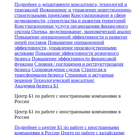
Подробнее о департаменте консалтинга, технологий и
транзакций
Инжиниринг и управление инвестиционно-
строительными проектами
Консультирование в сфере
недвижимости, строительства и развития территорий
Консультационные услуги организациям финансового
сектора
Оценка, моделирование, экономический анализ
Повышение операционной эффективности и развитие
цепей поставок
Повышение операционной
эффективности, управление производственными
активами
Повышение эффективности розничного
бизнеса
Повышение эффективности финансовой
функции
Слияния / поглощения и реструктуризация
бизнеса
Сопровождение сделок
Стратегия и
трансформация бизнеса
Страховые и актуарные
решения
Технологический консалтинг
Академия бизнеса Б1
Центр Б1 по работе с иностранными компаниями в
России
Центр Б1 по работе с иностранными компаниями в
России
Подробнее о центре Б1 по работе с иностранными
компаниями в России
Центр по работе с китайскими