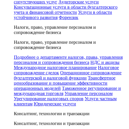
сопутствующих услуг
Аудиторские услуги
Консультационные услуги в области бухгалтерского
учета и финансовой отчетности
Услуги в области
устойчивого развития
Форензик
Налоги, право, управление персоналом и
сопровождение бизнеса
Налоги, право, управление персоналом и
сопровождение бизнеса
Подробнее о департаменте налогов, права, управления
персоналом и сопровождения бизнеса
НДС и акцизы
Международное налоговое планирование
Налоговое
сопровождение сделок
Операционное сопровождение
бухгалтерской и налоговой функции
Трансфертное
ценообразование и повышение эффективности
операционных моделей
Таможенное регулирование и
международная торговля
Управление персоналом
Урегулирование налоговых споров
Услуги частным
клиентам
Юридические услуги
Консалтинг, технологии и транзакции
Консалтинг, технологии и транзакции