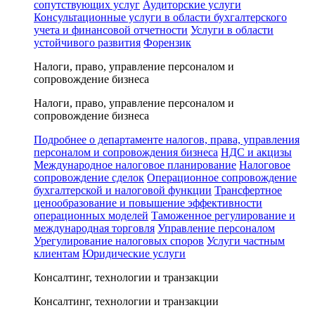
сопутствующих услуг
Аудиторские услуги
Консультационные услуги в области бухгалтерского
учета и финансовой отчетности
Услуги в области
устойчивого развития
Форензик
Налоги, право, управление персоналом и
сопровождение бизнеса
Налоги, право, управление персоналом и
сопровождение бизнеса
Подробнее о департаменте налогов, права, управления
персоналом и сопровождения бизнеса
НДС и акцизы
Международное налоговое планирование
Налоговое
сопровождение сделок
Операционное сопровождение
бухгалтерской и налоговой функции
Трансфертное
ценообразование и повышение эффективности
операционных моделей
Таможенное регулирование и
международная торговля
Управление персоналом
Урегулирование налоговых споров
Услуги частным
клиентам
Юридические услуги
Консалтинг, технологии и транзакции
Консалтинг, технологии и транзакции