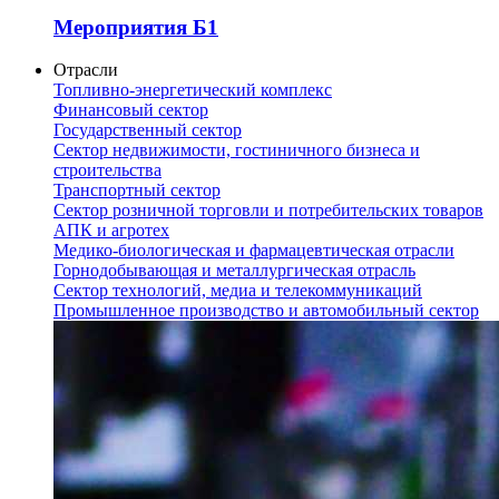
Мероприятия Б1
Отрасли
Топливно-энергетический комплекс
Финансовый сектор
Государственный сектор
Сектор недвижимости, гостиничного бизнеса и
строительства
Транспортный сектор
Сектор розничной торговли и потребительских товаров
АПК и агротех
Медико-биологическая и фармацевтическая отрасли
Горнодобывающая и металлургическая отрасль
Сектор технологий, медиа и телекоммуникаций
Промышленное производство и автомобильный сектор