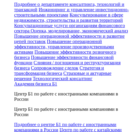
Подробнее о департаменте консалтинга, технологий и
транзакций
Инжиниринг и управление инвестиционно-
строительными проектами
Консультирование в сфере
недвижимости, строительства и развития территорий
Консультационные услуги организациям финансового
сектора
Оценка, моделирование, экономический анализ
Повышение операционной эффективности и развитие
цепей поставок
Повышение операционной
эффективности, управление производственными
активами
Повышение эффективности розничного
бизнеса
Повышение эффективности финансовой
функции
Слияния / поглощения и реструктуризация
бизнеса
Сопровождение сделок
Стратегия и
трансформация бизнеса
Страховые и актуарные
решения
Технологический консалтинг
Академия бизнеса Б1
Центр Б1 по работе с иностранными компаниями в
России
Центр Б1 по работе с иностранными компаниями в
России
Подробнее о центре Б1 по работе с иностранными
компаниями в России
Центр по работе с китайскими