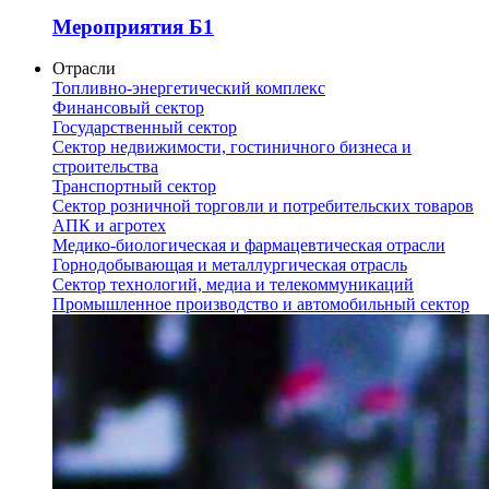
Мероприятия Б1
Отрасли
Топливно-энергетический комплекс
Финансовый сектор
Государственный сектор
Сектор недвижимости, гостиничного бизнеса и
строительства
Транспортный сектор
Сектор розничной торговли и потребительских товаров
АПК и агротех
Медико-биологическая и фармацевтическая отрасли
Горнодобывающая и металлургическая отрасль
Сектор технологий, медиа и телекоммуникаций
Промышленное производство и автомобильный сектор