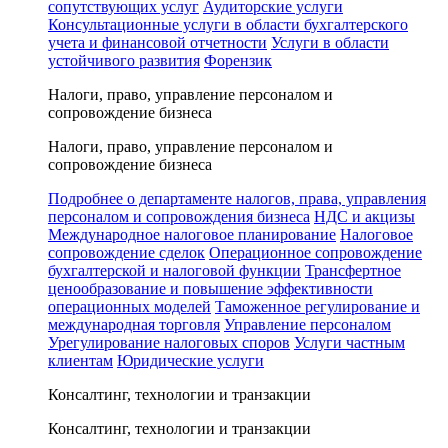
сопутствующих услуг
Аудиторские услуги
Консультационные услуги в области бухгалтерского
учета и финансовой отчетности
Услуги в области
устойчивого развития
Форензик
Налоги, право, управление персоналом и
сопровождение бизнеса
Налоги, право, управление персоналом и
сопровождение бизнеса
Подробнее о департаменте налогов, права, управления
персоналом и сопровождения бизнеса
НДС и акцизы
Международное налоговое планирование
Налоговое
сопровождение сделок
Операционное сопровождение
бухгалтерской и налоговой функции
Трансфертное
ценообразование и повышение эффективности
операционных моделей
Таможенное регулирование и
международная торговля
Управление персоналом
Урегулирование налоговых споров
Услуги частным
клиентам
Юридические услуги
Консалтинг, технологии и транзакции
Консалтинг, технологии и транзакции