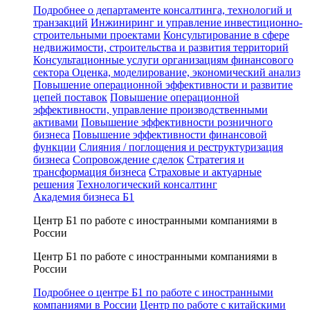
Подробнее о департаменте консалтинга, технологий и
транзакций
Инжиниринг и управление инвестиционно-
строительными проектами
Консультирование в сфере
недвижимости, строительства и развития территорий
Консультационные услуги организациям финансового
сектора
Оценка, моделирование, экономический анализ
Повышение операционной эффективности и развитие
цепей поставок
Повышение операционной
эффективности, управление производственными
активами
Повышение эффективности розничного
бизнеса
Повышение эффективности финансовой
функции
Слияния / поглощения и реструктуризация
бизнеса
Сопровождение сделок
Стратегия и
трансформация бизнеса
Страховые и актуарные
решения
Технологический консалтинг
Академия бизнеса Б1
Центр Б1 по работе с иностранными компаниями в
России
Центр Б1 по работе с иностранными компаниями в
России
Подробнее о центре Б1 по работе с иностранными
компаниями в России
Центр по работе с китайскими