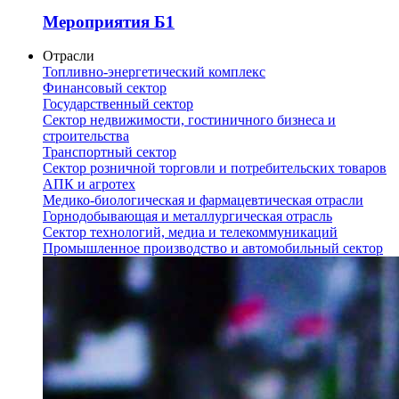
Мероприятия Б1
Отрасли
Топливно-энергетический комплекс
Финансовый сектор
Государственный сектор
Сектор недвижимости, гостиничного бизнеса и
строительства
Транспортный сектор
Сектор розничной торговли и потребительских товаров
АПК и агротех
Медико-биологическая и фармацевтическая отрасли
Горнодобывающая и металлургическая отрасль
Сектор технологий, медиа и телекоммуникаций
Промышленное производство и автомобильный сектор