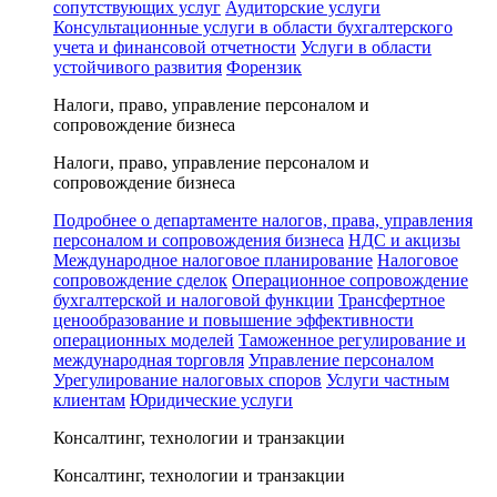
сопутствующих услуг
Аудиторские услуги
Консультационные услуги в области бухгалтерского
учета и финансовой отчетности
Услуги в области
устойчивого развития
Форензик
Налоги, право, управление персоналом и
сопровождение бизнеса
Налоги, право, управление персоналом и
сопровождение бизнеса
Подробнее о департаменте налогов, права, управления
персоналом и сопровождения бизнеса
НДС и акцизы
Международное налоговое планирование
Налоговое
сопровождение сделок
Операционное сопровождение
бухгалтерской и налоговой функции
Трансфертное
ценообразование и повышение эффективности
операционных моделей
Таможенное регулирование и
международная торговля
Управление персоналом
Урегулирование налоговых споров
Услуги частным
клиентам
Юридические услуги
Консалтинг, технологии и транзакции
Консалтинг, технологии и транзакции