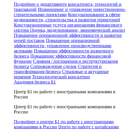
Подробнее о департаменте консалтинга, технологий и
транзакций
Инжиниринг и управление инвестиционно-
строительными проектами
Консультирование в сфере
недвижимости, строительства и развития территорий
Консультационные услуги организациям финансового
сектора
Оценка, моделирование, экономический анализ
Повышение операционной эффективности и развитие
цепей поставок
Повышение операционной
эффективности, управление производственными
активами
Повышение эффективности розничного
бизнеса
Повышение эффективности финансовой
функции
Слияния / поглощения и реструктуризация
бизнеса
Сопровождение сделок
Стратегия и
трансформация бизнеса
Страховые и актуарные
решения
Технологический консалтинг
Академия бизнеса Б1
Центр Б1 по работе с иностранными компаниями в
России
Центр Б1 по работе с иностранными компаниями в
России
Подробнее о центре Б1 по работе с иностранными
компаниями в России
Центр по работе с китайскими