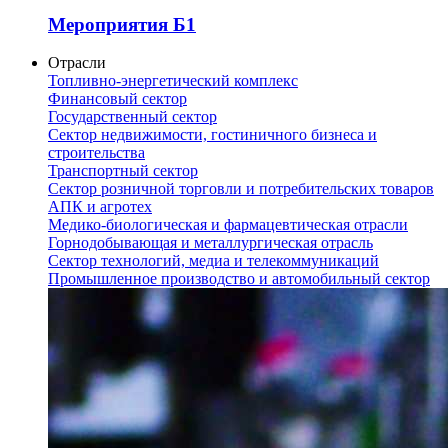
Мероприятия Б1
Отрасли
Топливно-энергетический комплекс
Финансовый сектор
Государственный сектор
Сектор недвижимости, гостиничного бизнеса и
строительства
Транспортный сектор
Сектор розничной торговли и потребительских товаров
АПК и агротех
Медико-биологическая и фармацевтическая отрасли
Горнодобывающая и металлургическая отрасль
Сектор технологий, медиа и телекоммуникаций
Промышленное производство и автомобильный сектор