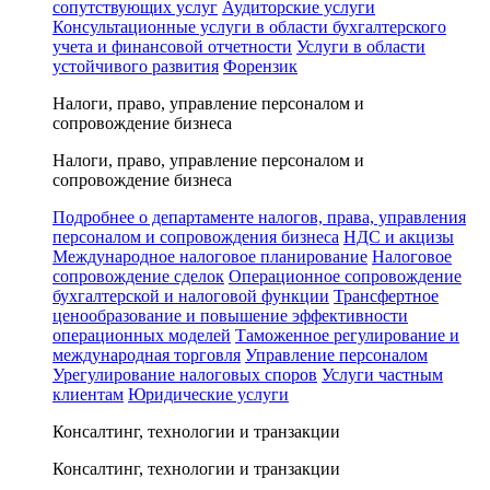
сопутствующих услуг
Аудиторские услуги
Консультационные услуги в области бухгалтерского
учета и финансовой отчетности
Услуги в области
устойчивого развития
Форензик
Налоги, право, управление персоналом и
сопровождение бизнеса
Налоги, право, управление персоналом и
сопровождение бизнеса
Подробнее о департаменте налогов, права, управления
персоналом и сопровождения бизнеса
НДС и акцизы
Международное налоговое планирование
Налоговое
сопровождение сделок
Операционное сопровождение
бухгалтерской и налоговой функции
Трансфертное
ценообразование и повышение эффективности
операционных моделей
Таможенное регулирование и
международная торговля
Управление персоналом
Урегулирование налоговых споров
Услуги частным
клиентам
Юридические услуги
Консалтинг, технологии и транзакции
Консалтинг, технологии и транзакции