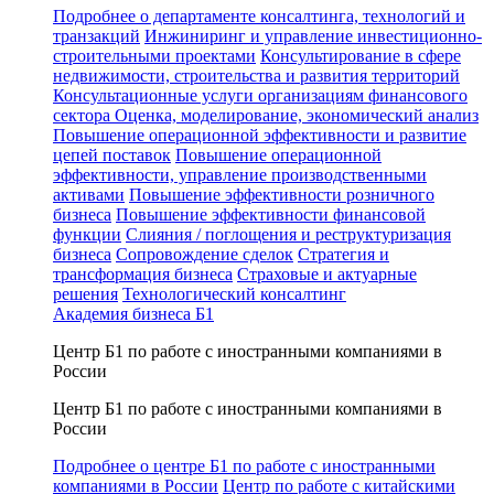
Подробнее о департаменте консалтинга, технологий и
транзакций
Инжиниринг и управление инвестиционно-
строительными проектами
Консультирование в сфере
недвижимости, строительства и развития территорий
Консультационные услуги организациям финансового
сектора
Оценка, моделирование, экономический анализ
Повышение операционной эффективности и развитие
цепей поставок
Повышение операционной
эффективности, управление производственными
активами
Повышение эффективности розничного
бизнеса
Повышение эффективности финансовой
функции
Слияния / поглощения и реструктуризация
бизнеса
Сопровождение сделок
Стратегия и
трансформация бизнеса
Страховые и актуарные
решения
Технологический консалтинг
Академия бизнеса Б1
Центр Б1 по работе с иностранными компаниями в
России
Центр Б1 по работе с иностранными компаниями в
России
Подробнее о центре Б1 по работе с иностранными
компаниями в России
Центр по работе с китайскими