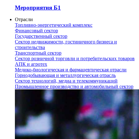
Мероприятия Б1
Отрасли
Топливно-энергетический комплекс
Финансовый сектор
Государственный сектор
Сектор недвижимости, гостиничного бизнеса и
строительства
Транспортный сектор
Сектор розничной торговли и потребительских товаров
АПК и агротех
Медико-биологическая и фармацевтическая отрасли
Горнодобывающая и металлургическая отрасль
Сектор технологий, медиа и телекоммуникаций
Промышленное производство и автомобильный сектор