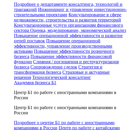
Подробнее о департаменте консалтинга, технологий и
транзакций
Инжиниринг и управление инвестиционно-
строительными проектами
Консультирование в сфере
недвижимости, строительства и развития территорий
Консультационные услуги организациям финансового
сектора
Оценка, моделирование, экономический анализ
Повышение операционной эффективности и развитие
цепей поставок
Повышение операционной
эффективности, управление производственными
активами
Повышение эффективности розничного
бизнеса
Повышение эффективности финансовой
функции
Слияния / поглощения и реструктуризация
бизнеса
Сопровождение сделок
Стратегия и
трансформация бизнеса
Страховые и актуарные
решения
Технологический консалтинг
Академия бизнеса Б1
Центр Б1 по работе с иностранными компаниями в
России
Центр Б1 по работе с иностранными компаниями в
России
Подробнее о центре Б1 по работе с иностранными
компаниями в России
Центр по работе с китайскими