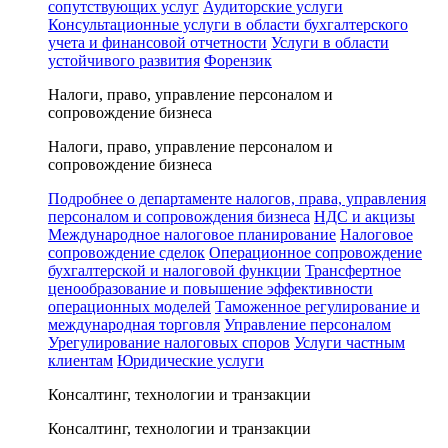
сопутствующих услуг
Аудиторские услуги
Консультационные услуги в области бухгалтерского
учета и финансовой отчетности
Услуги в области
устойчивого развития
Форензик
Налоги, право, управление персоналом и
сопровождение бизнеса
Налоги, право, управление персоналом и
сопровождение бизнеса
Подробнее о департаменте налогов, права, управления
персоналом и сопровождения бизнеса
НДС и акцизы
Международное налоговое планирование
Налоговое
сопровождение сделок
Операционное сопровождение
бухгалтерской и налоговой функции
Трансфертное
ценообразование и повышение эффективности
операционных моделей
Таможенное регулирование и
международная торговля
Управление персоналом
Урегулирование налоговых споров
Услуги частным
клиентам
Юридические услуги
Консалтинг, технологии и транзакции
Консалтинг, технологии и транзакции