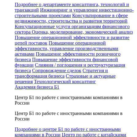
Подробнее о департаменте консалтинга, технологий и
транзакций
Инжиниринг и управление инвестиционно-
строительными проектами
Консультирование в сфере
недвижимости, строительства и развития территорий
Консультационные услуги организациям финансового
сектора
Оценка, моделирование, экономический анализ
Повышение операционной эффективности и развитие
цепей поставок
Повышение операционной
эффективности, управление производственными
активами
Повышение эффективности розничного
бизнеса
Повышение эффективности финансовой
функции
Слияния / поглощения и реструктуризация
бизнеса
Сопровождение сделок
Стратегия и
трансформация бизнеса
Страховые и актуарные
решения
Технологический консалтинг
Академия бизнеса Б1
Центр Б1 по работе с иностранными компаниями в
России
Центр Б1 по работе с иностранными компаниями в
России
Подробнее о центре Б1 по работе с иностранными
компаниями в России
Центр по работе с китайскими