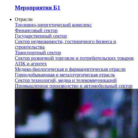
Мероприятия Б1
Отрасли
Топливно-энергетический комплекс
Финансовый сектор
Государственный сектор
Сектор недвижимости, гостиничного бизнеса и
строительства
Транспортный сектор
Сектор розничной торговли и потребительских товаров
АПК и агротех
Медико-биологическая и фармацевтическая отрасли
Горнодобывающая и металлургическая отрасль
Сектор технологий, медиа и телекоммуникаций
Промышленное производство и автомобильный сектор