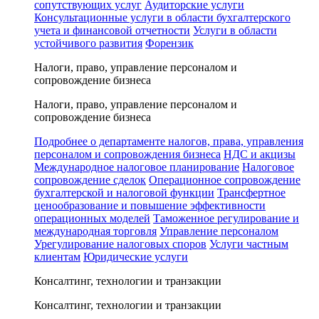
сопутствующих услуг
Аудиторские услуги
Консультационные услуги в области бухгалтерского
учета и финансовой отчетности
Услуги в области
устойчивого развития
Форензик
Налоги, право, управление персоналом и
сопровождение бизнеса
Налоги, право, управление персоналом и
сопровождение бизнеса
Подробнее о департаменте налогов, права, управления
персоналом и сопровождения бизнеса
НДС и акцизы
Международное налоговое планирование
Налоговое
сопровождение сделок
Операционное сопровождение
бухгалтерской и налоговой функции
Трансфертное
ценообразование и повышение эффективности
операционных моделей
Таможенное регулирование и
международная торговля
Управление персоналом
Урегулирование налоговых споров
Услуги частным
клиентам
Юридические услуги
Консалтинг, технологии и транзакции
Консалтинг, технологии и транзакции