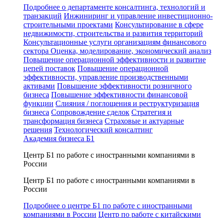
Подробнее о департаменте консалтинга, технологий и
транзакций
Инжиниринг и управление инвестиционно-
строительными проектами
Консультирование в сфере
недвижимости, строительства и развития территорий
Консультационные услуги организациям финансового
сектора
Оценка, моделирование, экономический анализ
Повышение операционной эффективности и развитие
цепей поставок
Повышение операционной
эффективности, управление производственными
активами
Повышение эффективности розничного
бизнеса
Повышение эффективности финансовой
функции
Слияния / поглощения и реструктуризация
бизнеса
Сопровождение сделок
Стратегия и
трансформация бизнеса
Страховые и актуарные
решения
Технологический консалтинг
Академия бизнеса Б1
Центр Б1 по работе с иностранными компаниями в
России
Центр Б1 по работе с иностранными компаниями в
России
Подробнее о центре Б1 по работе с иностранными
компаниями в России
Центр по работе с китайскими