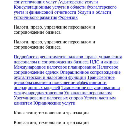
сопутствующих услуг
Аудиторские услуги
Консультационные услуги в области бухгалтерского
учета и финансовой отчетности
Услуги в области
устойчивого развития
Форензик
Налоги, право, управление персоналом и
сопровождение бизнеса
Налоги, право, управление персоналом и
сопровождение бизнеса
Подробнее о департаменте налогов, права, управления
персоналом и сопровождения бизнеса
НДС и акцизы
Международное налоговое планирование
Налоговое
сопровождение сделок
Операционное сопровождение
бухгалтерской и налоговой функции
Трансфертное
ценообразование и повышение эффективности
операционных моделей
Таможенное регулирование и
международная торговля
Управление персоналом
Урегулирование налоговых споров
Услуги частным
клиентам
Юридические услуги
Консалтинг, технологии и транзакции
Консалтинг, технологии и транзакции