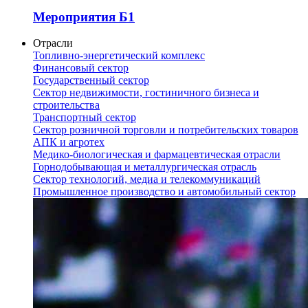
Мероприятия Б1
Отрасли
Топливно-энергетический комплекс
Финансовый сектор
Государственный сектор
Сектор недвижимости, гостиничного бизнеса и
строительства
Транспортный сектор
Сектор розничной торговли и потребительских товаров
АПК и агротех
Медико-биологическая и фармацевтическая отрасли
Горнодобывающая и металлургическая отрасль
Сектор технологий, медиа и телекоммуникаций
Промышленное производство и автомобильный сектор