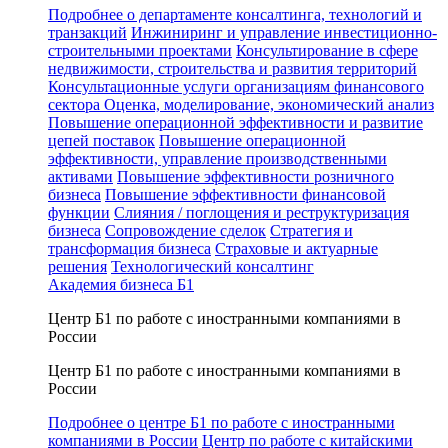
Подробнее о департаменте консалтинга, технологий и
транзакций
Инжиниринг и управление инвестиционно-
строительными проектами
Консультирование в сфере
недвижимости, строительства и развития территорий
Консультационные услуги организациям финансового
сектора
Оценка, моделирование, экономический анализ
Повышение операционной эффективности и развитие
цепей поставок
Повышение операционной
эффективности, управление производственными
активами
Повышение эффективности розничного
бизнеса
Повышение эффективности финансовой
функции
Слияния / поглощения и реструктуризация
бизнеса
Сопровождение сделок
Стратегия и
трансформация бизнеса
Страховые и актуарные
решения
Технологический консалтинг
Академия бизнеса Б1
Центр Б1 по работе с иностранными компаниями в
России
Центр Б1 по работе с иностранными компаниями в
России
Подробнее о центре Б1 по работе с иностранными
компаниями в России
Центр по работе с китайскими