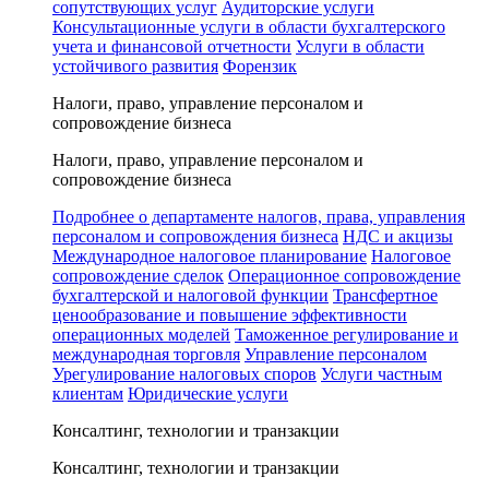
сопутствующих услуг
Аудиторские услуги
Консультационные услуги в области бухгалтерского
учета и финансовой отчетности
Услуги в области
устойчивого развития
Форензик
Налоги, право, управление персоналом и
сопровождение бизнеса
Налоги, право, управление персоналом и
сопровождение бизнеса
Подробнее о департаменте налогов, права, управления
персоналом и сопровождения бизнеса
НДС и акцизы
Международное налоговое планирование
Налоговое
сопровождение сделок
Операционное сопровождение
бухгалтерской и налоговой функции
Трансфертное
ценообразование и повышение эффективности
операционных моделей
Таможенное регулирование и
международная торговля
Управление персоналом
Урегулирование налоговых споров
Услуги частным
клиентам
Юридические услуги
Консалтинг, технологии и транзакции
Консалтинг, технологии и транзакции