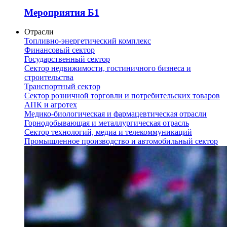
Мероприятия Б1
Отрасли
Топливно-энергетический комплекс
Финансовый сектор
Государственный сектор
Сектор недвижимости, гостиничного бизнеса и
строительства
Транспортный сектор
Сектор розничной торговли и потребительских товаров
АПК и агротех
Медико-биологическая и фармацевтическая отрасли
Горнодобывающая и металлургическая отрасль
Сектор технологий, медиа и телекоммуникаций
Промышленное производство и автомобильный сектор