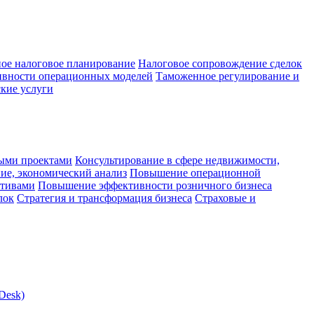
ое налоговое планирование
Налоговое сопровождение сделок
ивности операционных моделей
Таможенное регулирование и
кие услуги
ыми проектами
Консультирование в сфере недвижимости,
ие, экономический анализ
Повышение операционной
ктивами
Повышение эффективности розничного бизнеса
лок
Стратегия и трансформация бизнеса
Страховые и
Desk)