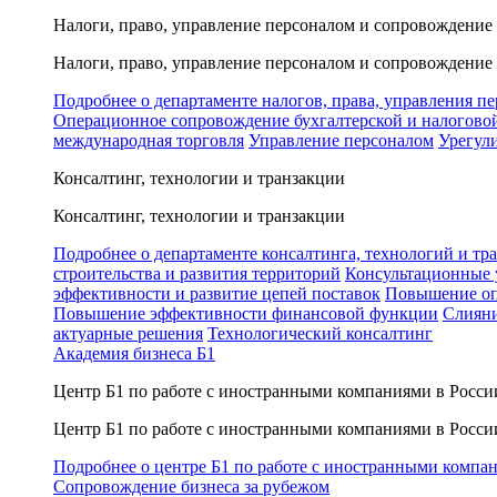
Налоги, право, управление персоналом и сопровождение
Налоги, право, управление персоналом и сопровождение
Подробнее о департаменте налогов, права, управления п
Операционное сопровождение бухгалтерской и налогово
международная торговля
Управление персоналом
Урегул
Консалтинг, технологии и транзакции
Консалтинг, технологии и транзакции
Подробнее о департаменте консалтинга, технологий и тр
строительства и развития территорий
Консультационные 
эффективности и развитие цепей поставок
Повышение оп
Повышение эффективности финансовой функции
Слияни
актуарные решения
Технологический консалтинг
Академия бизнеса Б1
Центр Б1 по работе с иностранными компаниями в Росси
Центр Б1 по работе с иностранными компаниями в Росси
Подробнее о центре Б1 по работе с иностранными компа
Сопровождение бизнеса за рубежом