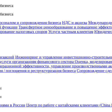
 бизнеса
 бизнеса
ерсоналом и сопровождения бизнеса
НДС и акцизы
Международн
й функции
Трансфертное ценообразование и повышение эффект
ирование налоговых споров
Услуги частным клиентам
Юридичес
анзакций
Инжиниринг и управление инвестиционно-строительн
услуги организациям финансового сектора
Оценка, моделирован
ерационной эффективности, управление производственными а
я / поглощения и реструктуризация бизнеса
Сопровождение сде
и
и
ниями в России
Центр по работе с китайскими клиентами (China 