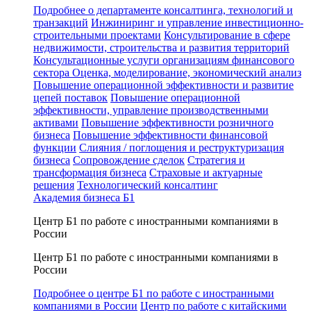
Подробнее о департаменте консалтинга, технологий и
транзакций
Инжиниринг и управление инвестиционно-
строительными проектами
Консультирование в сфере
недвижимости, строительства и развития территорий
Консультационные услуги организациям финансового
сектора
Оценка, моделирование, экономический анализ
Повышение операционной эффективности и развитие
цепей поставок
Повышение операционной
эффективности, управление производственными
активами
Повышение эффективности розничного
бизнеса
Повышение эффективности финансовой
функции
Слияния / поглощения и реструктуризация
бизнеса
Сопровождение сделок
Стратегия и
трансформация бизнеса
Страховые и актуарные
решения
Технологический консалтинг
Академия бизнеса Б1
Центр Б1 по работе с иностранными компаниями в
России
Центр Б1 по работе с иностранными компаниями в
России
Подробнее о центре Б1 по работе с иностранными
компаниями в России
Центр по работе с китайскими