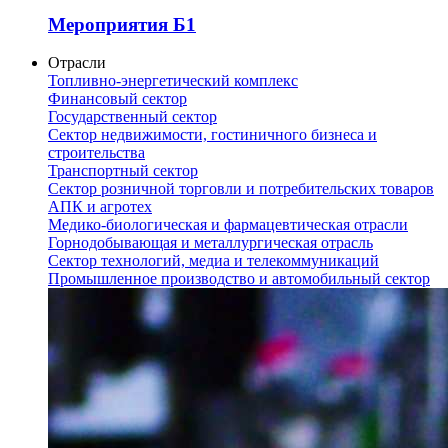
Мероприятия Б1
Отрасли
Топливно-энергетический комплекс
Финансовый сектор
Государственный сектор
Сектор недвижимости, гостиничного бизнеса и
строительства
Транспортный сектор
Сектор розничной торговли и потребительских товаров
АПК и агротех
Медико-биологическая и фармацевтическая отрасли
Горнодобывающая и металлургическая отрасль
Сектор технологий, медиа и телекоммуникаций
Промышленное производство и автомобильный сектор