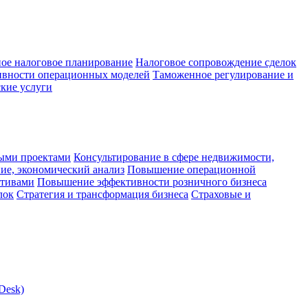
ое налоговое планирование
Налоговое сопровождение сделок
ивности операционных моделей
Таможенное регулирование и
кие услуги
ыми проектами
Консультирование в сфере недвижимости,
ие, экономический анализ
Повышение операционной
ктивами
Повышение эффективности розничного бизнеса
лок
Стратегия и трансформация бизнеса
Страховые и
Desk)