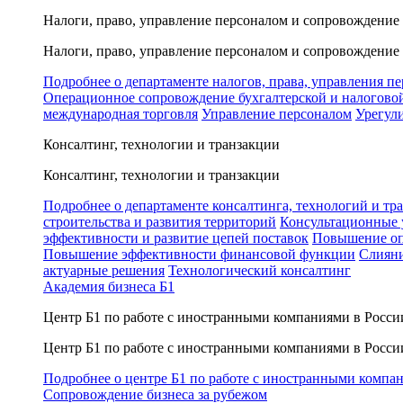
Налоги, право, управление персоналом и сопровождение
Налоги, право, управление персоналом и сопровождение
Подробнее о департаменте налогов, права, управления п
Операционное сопровождение бухгалтерской и налогово
международная торговля
Управление персоналом
Урегул
Консалтинг, технологии и транзакции
Консалтинг, технологии и транзакции
Подробнее о департаменте консалтинга, технологий и тр
строительства и развития территорий
Консультационные 
эффективности и развитие цепей поставок
Повышение оп
Повышение эффективности финансовой функции
Слияни
актуарные решения
Технологический консалтинг
Академия бизнеса Б1
Центр Б1 по работе с иностранными компаниями в Росси
Центр Б1 по работе с иностранными компаниями в Росси
Подробнее о центре Б1 по работе с иностранными компа
Сопровождение бизнеса за рубежом