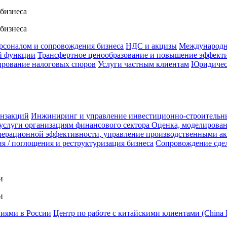
 бизнеса
 бизнеса
ерсоналом и сопровождения бизнеса
НДС и акцизы
Международн
й функции
Трансфертное ценообразование и повышение эффект
ирование налоговых споров
Услуги частным клиентам
Юридичес
анзакций
Инжиниринг и управление инвестиционно-строительн
услуги организациям финансового сектора
Оценка, моделирован
ерационной эффективности, управление производственными а
я / поглощения и реструктуризация бизнеса
Сопровождение сде
и
и
ниями в России
Центр по работе с китайскими клиентами (China 