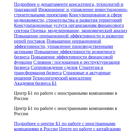
Подробнее о департаменте консалтинга, технологий и
транзакций
Инжиниринг и управление инвестиционно-
строительными проектами
Консультирование в сфере
недвижимости, строительства и развития территорий
Консультационные услуги организациям финансового
сектора
Оценка, моделирование, экономический анализ
Повышение операционной эффективности и развитие
цепей поставок
Повышение операционной
эффективности, управление производственными
активами
Повышение эффективности розничного
бизнеса
Повышение эффективности финансовой
функции
Слияния / поглощения и реструктуризация
бизнеса
Сопровождение сделок
Стратегия и
трансформация бизнеса
Страховые и актуарные
решения
Технологический консалтинг
Академия бизнеса Б1
Центр Б1 по работе с иностранными компаниями в
России
Центр Б1 по работе с иностранными компаниями в
России
Подробнее о центре Б1 по работе с иностранными
компаниями в России
Центр по работе с китайскими