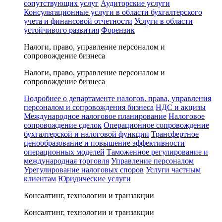
сопутствующих услуг
Аудиторские услуги
Консультационные услуги в области бухгалтерского
учета и финансовой отчетности
Услуги в области
устойчивого развития
Форензик
Налоги, право, управление персоналом и
сопровождение бизнеса
Налоги, право, управление персоналом и
сопровождение бизнеса
Подробнее о департаменте налогов, права, управления
персоналом и сопровождения бизнеса
НДС и акцизы
Международное налоговое планирование
Налоговое
сопровождение сделок
Операционное сопровождение
бухгалтерской и налоговой функции
Трансфертное
ценообразование и повышение эффективности
операционных моделей
Таможенное регулирование и
международная торговля
Управление персоналом
Урегулирование налоговых споров
Услуги частным
клиентам
Юридические услуги
Консалтинг, технологии и транзакции
Консалтинг, технологии и транзакции