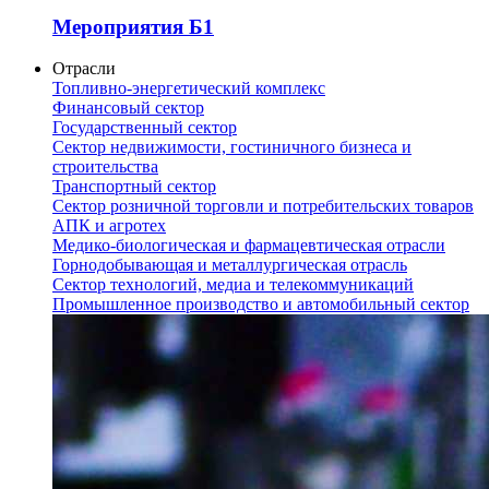
Мероприятия Б1
Отрасли
Топливно-энергетический комплекс
Финансовый сектор
Государственный сектор
Сектор недвижимости, гостиничного бизнеса и
строительства
Транспортный сектор
Сектор розничной торговли и потребительских товаров
АПК и агротех
Медико-биологическая и фармацевтическая отрасли
Горнодобывающая и металлургическая отрасль
Сектор технологий, медиа и телекоммуникаций
Промышленное производство и автомобильный сектор