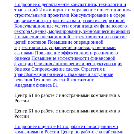
Подробнее о департаменте консалтинга, технологий и
транзакций
Инжиниринг и управление инвестиционно-
строительными проектами
Консультирование в сфере
недвижимости, строительства и развития территорий
Консультационные услуги организациям финансового
сектора
Оценка, моделирование, экономический анализ
Повышение операционной эффективности и развитие
цепей поставок
Повышение операционной
эффективности, управление производственными
активами
Повышение эффективности розничного
бизнеса
Повышение эффективности финансовой
функции
Слияния / поглощения и реструктуризация
бизнеса
Сопровождение сделок
Стратегия и
трансформация бизнеса
Страховые и актуарные
решения
Технологический консалтинг
Академия бизнеса Б1
Центр Б1 по работе с иностранными компаниями в
России
Центр Б1 по работе с иностранными компаниями в
России
Подробнее о центре Б1 по работе с иностранными
компаниями в России
Центр по работе с китайскими