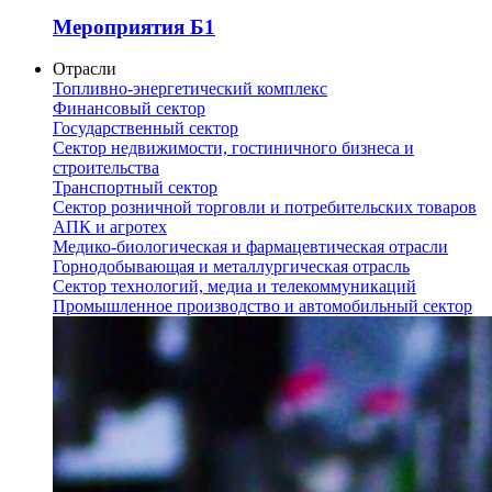
Мероприятия Б1
Отрасли
Топливно-энергетический комплекс
Финансовый сектор
Государственный сектор
Сектор недвижимости, гостиничного бизнеса и
строительства
Транспортный сектор
Сектор розничной торговли и потребительских товаров
АПК и агротех
Медико-биологическая и фармацевтическая отрасли
Горнодобывающая и металлургическая отрасль
Сектор технологий, медиа и телекоммуникаций
Промышленное производство и автомобильный сектор