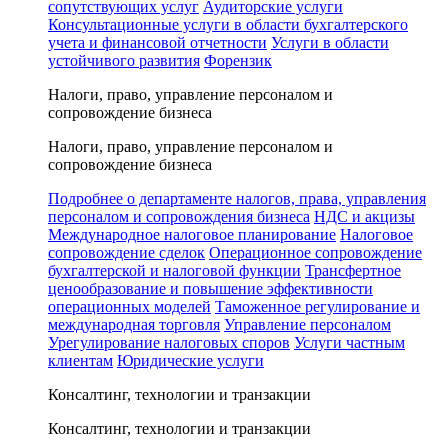
сопутствующих услуг
Аудиторские услуги
Консультационные услуги в области бухгалтерского
учета и финансовой отчетности
Услуги в области
устойчивого развития
Форензик
Налоги, право, управление персоналом и
сопровождение бизнеса
Налоги, право, управление персоналом и
сопровождение бизнеса
Подробнее о департаменте налогов, права, управления
персоналом и сопровождения бизнеса
НДС и акцизы
Международное налоговое планирование
Налоговое
сопровождение сделок
Операционное сопровождение
бухгалтерской и налоговой функции
Трансфертное
ценообразование и повышение эффективности
операционных моделей
Таможенное регулирование и
международная торговля
Управление персоналом
Урегулирование налоговых споров
Услуги частным
клиентам
Юридические услуги
Консалтинг, технологии и транзакции
Консалтинг, технологии и транзакции