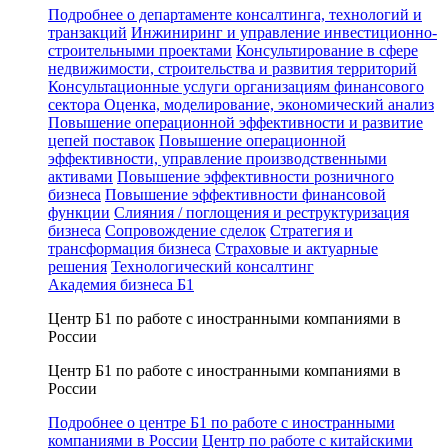
Подробнее о департаменте консалтинга, технологий и
транзакций
Инжиниринг и управление инвестиционно-
строительными проектами
Консультирование в сфере
недвижимости, строительства и развития территорий
Консультационные услуги организациям финансового
сектора
Оценка, моделирование, экономический анализ
Повышение операционной эффективности и развитие
цепей поставок
Повышение операционной
эффективности, управление производственными
активами
Повышение эффективности розничного
бизнеса
Повышение эффективности финансовой
функции
Слияния / поглощения и реструктуризация
бизнеса
Сопровождение сделок
Стратегия и
трансформация бизнеса
Страховые и актуарные
решения
Технологический консалтинг
Академия бизнеса Б1
Центр Б1 по работе с иностранными компаниями в
России
Центр Б1 по работе с иностранными компаниями в
России
Подробнее о центре Б1 по работе с иностранными
компаниями в России
Центр по работе с китайскими