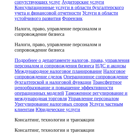
сопутствующих услуг
Аудиторские услуги
Консультационные услуги в области бухгалтерского
учета и финансовой отчетности
Услуги в области
устойчивого развития
Форензик
Налоги, право, управление персоналом и
сопровождение бизнеса
Налоги, право, управление персоналом и
сопровождение бизнеса
Подробнее о департаменте налогов, права, управления
персоналом и сопровождения бизнеса
НДС и акцизы
Международное налоговое планирование
Налоговое
сопровождение сделок
Операционное сопровождение
бухгалтерской и налоговой функции
Трансфертное
ценообразование и повышение эффективности
операционных моделей
Таможенное регулирование и
международная торговля
Управление персоналом
Урегулирование налоговых споров
Услуги частным
клиентам
Юридические услуги
Консалтинг, технологии и транзакции
Консалтинг, технологии и транзакции