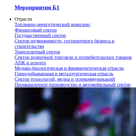
Мероприятия Б1
Отрасли
Топливно-энергетический комплекс
Финансовый сектор
Государственный сектор
Сектор недвижимости, гостиничного бизнеса и
строительства
Транспортный сектор
Сектор розничной торговли и потребительских товаров
АПК и агротех
Медико-биологическая и фармацевтическая отрасли
Горнодобывающая и металлургическая отрасль
Сектор технологий, медиа и телекоммуникаций
Промышленное производство и автомобильный сектор