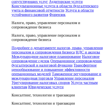
сопутствующих услуг
Аудиторские услуги
Консультационные услуги в области бухгалтерского
учета и финансовой отчетности
Услуги в области
устойчивого развития
Форензик
Налоги, право, управление персоналом и
сопровождение бизнеса
Налоги, право, управление персоналом и
сопровождение бизнеса
Подробнее о департаменте налогов, права, управления
персоналом и сопровождения бизнеса
НДС и акцизы
Международное налоговое планирование
Налоговое
сопровождение сделок
Операционное сопровождение
бухгалтерской и налоговой функции
Трансфертное
ценообразование и повышение эффективности
операционных моделей
Таможенное регулирование и
международная торговля
Управление персоналом
Урегулирование налоговых споров
Услуги частным
клиентам
Юридические услуги
Консалтинг, технологии и транзакции
Консалтинг, технологии и транзакции