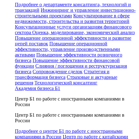
Подробнее о департаменте консалтинга, технологий и
транзакций
Инжиниринг и управление инвестиционно-
строительными проектами
Консультирование в сфере
недвижимости, строительства и развития территорий
Консультационные услуги организациям финансового
сектора
Оценка, моделирование, экономический анализ
Повышение операционной эффективности и развитие
цепей поставок
Повышение операционной
эффективности, управление производственными
активами
Повышение эффективности розничного
бизнеса
Повышение эффективности финансовой
функции
Слияния / поглощения и реструктуризация
бизнеса
Сопровождение сделок
Стратегия и
трансформация бизнеса
Страховые и актуарные
решения
Технологический консалтинг
Академия бизнеса Б1
Центр Б1 по работе с иностранными компаниями в
России
Центр Б1 по работе с иностранными компаниями в
России
Подробнее о центре Б1 по работе с иностранными
компаниями в России
Центр по работе с китайскими