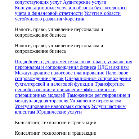
сопутствующих услуг
Аудиторские услуги
Консультационные услуги в области бухгалтерского
учета и финансовой отчетности
Услуги в области
устойчивого развития
Форензик
Налоги, право, управление персоналом и
сопровождение бизнеса
Налоги, право, управление персоналом и
сопровождение бизнеса
Подробнее о департаменте налогов, права, управления
персоналом и сопровождения бизнеса
НДС и акцизы
Международное налоговое планирование
Налоговое
сопровождение сделок
Операционное сопровождение
бухгалтерской и налоговой функции
Трансфертное
ценообразование и повышение эффективности
операционных моделей
Таможенное регулирование и
международная торговля
Управление персоналом
Урегулирование налоговых споров
Услуги частным
клиентам
Юридические услуги
Консалтинг, технологии и транзакции
Консалтинг, технологии и транзакции