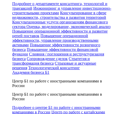
Подробнее о департаменте консалтинга, технологий и
транзакций
Инжиниринг и управление инвестиционно-
строительными проектами
Консультирование в сфере
недвижимости, строительства и развития территорий
Консультационные услуги организациям финансового
сектора
Оценка, моделирование, экономический анализ
Повышение операционной эффективности и развитие
цепей поставок
Повышение операционной
эффективности, управление производственными
активами
Повышение эффективности розничного
бизнеса
Повышение эффективности финансовой
функции
Слияния / поглощения и реструктуризация
бизнеса
Сопровождение сделок
Стратегия и
трансформация бизнеса
Страховые и актуарные
решения
Технологический консалтинг
Академия бизнеса Б1
Центр Б1 по работе с иностранными компаниями в
России
Центр Б1 по работе с иностранными компаниями в
России
Подробнее о центре Б1 по работе с иностранными
компаниями в России
Центр по работе с китайскими