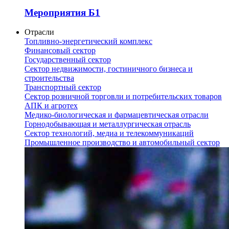
Мероприятия Б1
Отрасли
Топливно-энергетический комплекс
Финансовый сектор
Государственный сектор
Сектор недвижимости, гостиничного бизнеса и
строительства
Транспортный сектор
Сектор розничной торговли и потребительских товаров
АПК и агротех
Медико-биологическая и фармацевтическая отрасли
Горнодобывающая и металлургическая отрасль
Сектор технологий, медиа и телекоммуникаций
Промышленное производство и автомобильный сектор