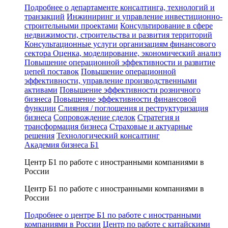
Подробнее о департаменте консалтинга, технологий и
транзакций
Инжиниринг и управление инвестиционно-
строительными проектами
Консультирование в сфере
недвижимости, строительства и развития территорий
Консультационные услуги организациям финансового
сектора
Оценка, моделирование, экономический анализ
Повышение операционной эффективности и развитие
цепей поставок
Повышение операционной
эффективности, управление производственными
активами
Повышение эффективности розничного
бизнеса
Повышение эффективности финансовой
функции
Слияния / поглощения и реструктуризация
бизнеса
Сопровождение сделок
Стратегия и
трансформация бизнеса
Страховые и актуарные
решения
Технологический консалтинг
Академия бизнеса Б1
Центр Б1 по работе с иностранными компаниями в
России
Центр Б1 по работе с иностранными компаниями в
России
Подробнее о центре Б1 по работе с иностранными
компаниями в России
Центр по работе с китайскими