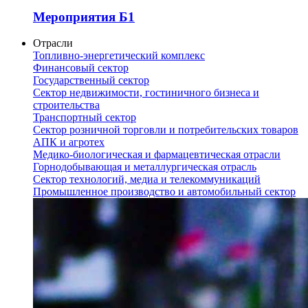
Мероприятия Б1
Отрасли
Топливно-энергетический комплекс
Финансовый сектор
Государственный сектор
Сектор недвижимости, гостиничного бизнеса и
строительства
Транспортный сектор
Сектор розничной торговли и потребительских товаров
АПК и агротех
Медико-биологическая и фармацевтическая отрасли
Горнодобывающая и металлургическая отрасль
Сектор технологий, медиа и телекоммуникаций
Промышленное производство и автомобильный сектор