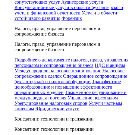
сопутствующих услуг
Аудиторские услуги
Консультационные услуги в области бухгалтерского
учета и финансовой отчетности
Услуги в области
устойчивого развития
Форензик
Налоги, право, управление персоналом и
сопровождение бизнеса
Налоги, право, управление персоналом и
сопровождение бизнеса
Подробнее о департаменте налогов, права, управления
персоналом и сопровождения бизнеса
НДС и акцизы
Международное налоговое планирование
Налоговое
сопровождение сделок
Операционное сопровождение
бухгалтерской и налоговой функции
Трансфертное
ценообразование и повышение эффективности
операционных моделей
Таможенное регулирование и
международная торговля
Управление персоналом
Урегулирование налоговых споров
Услуги частным
клиентам
Юридические услуги
Консалтинг, технологии и транзакции
Консалтинг, технологии и транзакции