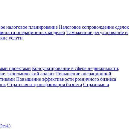
ое налоговое планирование
Налоговое сопровождение сделок
ивности операционных моделей
Таможенное регулирование и
кие услуги
ыми проектами
Консультирование в сфере недвижимости,
ие, экономический анализ
Повышение операционной
ктивами
Повышение эффективности розничного бизнеса
лок
Стратегия и трансформация бизнеса
Страховые и
Desk)