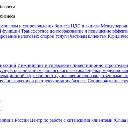
 бизнеса
 бизнеса
ерсоналом и сопровождения бизнеса
НДС и акцизы
Международн
й функции
Трансфертное ценообразование и повышение эффект
ирование налоговых споров
Услуги частным клиентам
Юридичес
анзакций
Инжиниринг и управление инвестиционно-строительн
услуги организациям финансового сектора
Оценка, моделирован
ерационной эффективности, управление производственными а
я / поглощения и реструктуризация бизнеса
Сопровождение сде
и
и
ниями в России
Центр по работе с китайскими клиентами (China 