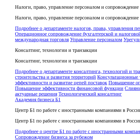
Налоги, право, управление персоналом и сопровождение
Налоги, право, управление персоналом и сопровождение
Подробнее о департаменте налогов, права, управления п
Операционное сопровождение бухгалтерской и налогово
международная торговля
Управление персоналом
Урегул
Консалтинг, технологии и транзакции
Консалтинг, технологии и транзакции
Подробнее о департаменте консалтинга, технологий и тр
строительства и развития территорий
Консультационные 
эффективности и развитие цепей поставок
Повышение оп
Повышение эффективности финансовой функции
Слияни
актуарные решения
Технологический консалтинг
Академия бизнеса Б1
Центр Б1 по работе с иностранными компаниями в Росси
Центр Б1 по работе с иностранными компаниями в Росси
Подробнее о центре Б1 по работе с иностранными компа
Сопровождение бизнеса за рубежом