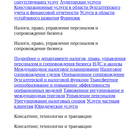
сопутствующих услуг
Аудиторские услуги
Консультационные услуги в области бухгалтерского
учета и финансовой отчетности
Услуги в области
устойчивого развития
Форензик
Налоги, право, управление персоналом и
сопровождение бизнеса
Налоги, право, управление персоналом и
сопровождение бизнеса
Подробнее о департаменте налогов, права, управления
персоналом и сопровождения бизнеса
НДС и акцизы
Международное налоговое планирование
Налоговое
сопровождение сделок
Операционное сопровождение
бухгалтерской и налоговой функции
Трансфертное
ценообразование и повышение эффективности
операционных моделей
Таможенное регулирование и
международная торговля
Управление персоналом
Урегулирование налоговых споров
Услуги частным
клиентам
Юридические услуги
Консалтинг, технологии и транзакции
Консалтинг, технологии и транзакции