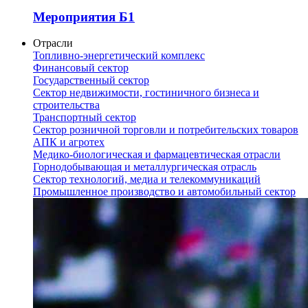
Мероприятия Б1
Отрасли
Топливно-энергетический комплекс
Финансовый сектор
Государственный сектор
Сектор недвижимости, гостиничного бизнеса и
строительства
Транспортный сектор
Сектор розничной торговли и потребительских товаров
АПК и агротех
Медико-биологическая и фармацевтическая отрасли
Горнодобывающая и металлургическая отрасль
Сектор технологий, медиа и телекоммуникаций
Промышленное производство и автомобильный сектор