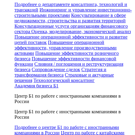
Подробнее о департаменте консалтинга, технологий и
транзакций
Инжиниринг и управление инвестиционно-
строительными проектами
Консультирование в сфере
недвижимости, строительства и развития территорий
Консультационные услуги организациям финансового
сектора
Оценка, моделирование, экономический анализ
Повышение операционной эффективности и развитие
цепей поставок
Повышение операционной
эффективности, управление производственными
активами
Повышение эффективности розничного
бизнеса
Повышение эффективности финансовой
функции
Слияния / поглощения и реструктуризация
бизнеса
Сопровождение сделок
Стратегия и
трансформация бизнеса
Страховые и актуарные
решения
Технологический консалтинг
Академия бизнеса Б1
Центр Б1 по работе с иностранными компаниями в
России
Центр Б1 по работе с иностранными компаниями в
России
Подробнее о центре Б1 по работе с иностранными
компаниями в России
Центр по работе с китайскими