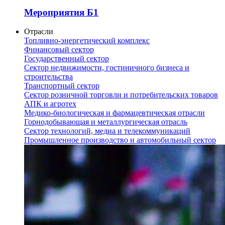
Мероприятия Б1
Отрасли
Топливно-энергетический комплекс
Финансовый сектор
Государственный сектор
Сектор недвижимости, гостиничного бизнеса и
строительства
Транспортный сектор
Сектор розничной торговли и потребительских товаров
АПК и агротех
Медико-биологическая и фармацевтическая отрасли
Горнодобывающая и металлургическая отрасль
Сектор технологий, медиа и телекоммуникаций
Промышленное производство и автомобильный сектор