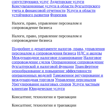
сопутствующих услуг
Аудиторские услуги
Консультационные услуги в области бухгалтерского
учета и финансовой отчетности
Услуги в области
устойчивого развития
Форензик
Налоги, право, управление персоналом и
сопровождение бизнеса
Налоги, право, управление персоналом и
сопровождение бизнеса
Подробнее о департаменте налогов, права, управления
персоналом и сопровождения бизнеса
НДС и акцизы
Международное налоговое планирование
Налоговое
сопровождение сделок
Операционное сопровождение
бухгалтерской и налоговой функции
Трансфертное
ценообразование и повышение эффективности
операционных моделей
Таможенное регулирование и
международная торговля
Управление персоналом
Урегулирование налоговых споров
Услуги частным
клиентам
Юридические услуги
Консалтинг, технологии и транзакции
Консалтинг, технологии и транзакции