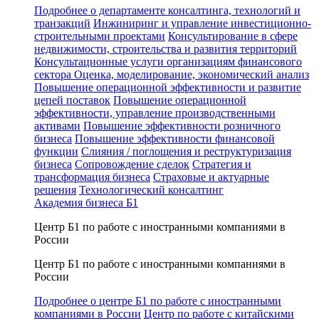
Подробнее о департаменте консалтинга, технологий и
транзакций
Инжиниринг и управление инвестиционно-
строительными проектами
Консультирование в сфере
недвижимости, строительства и развития территорий
Консультационные услуги организациям финансового
сектора
Оценка, моделирование, экономический анализ
Повышение операционной эффективности и развитие
цепей поставок
Повышение операционной
эффективности, управление производственными
активами
Повышение эффективности розничного
бизнеса
Повышение эффективности финансовой
функции
Слияния / поглощения и реструктуризация
бизнеса
Сопровождение сделок
Стратегия и
трансформация бизнеса
Страховые и актуарные
решения
Технологический консалтинг
Академия бизнеса Б1
Центр Б1 по работе с иностранными компаниями в
России
Центр Б1 по работе с иностранными компаниями в
России
Подробнее о центре Б1 по работе с иностранными
компаниями в России
Центр по работе с китайскими