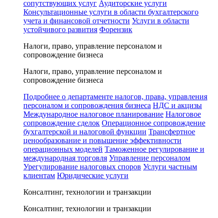
сопутствующих услуг
Аудиторские услуги
Консультационные услуги в области бухгалтерского
учета и финансовой отчетности
Услуги в области
устойчивого развития
Форензик
Налоги, право, управление персоналом и
сопровождение бизнеса
Налоги, право, управление персоналом и
сопровождение бизнеса
Подробнее о департаменте налогов, права, управления
персоналом и сопровождения бизнеса
НДС и акцизы
Международное налоговое планирование
Налоговое
сопровождение сделок
Операционное сопровождение
бухгалтерской и налоговой функции
Трансфертное
ценообразование и повышение эффективности
операционных моделей
Таможенное регулирование и
международная торговля
Управление персоналом
Урегулирование налоговых споров
Услуги частным
клиентам
Юридические услуги
Консалтинг, технологии и транзакции
Консалтинг, технологии и транзакции