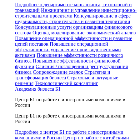
Подробнее о департаменте консалтинга, технологий и
транзакций
Инжиниринг и управление инвестиционно-
строительными проектами
Консультирование в сфере
недвижимости, строительства и развития территорий
Консультационные услуги организациям финансового
сектора
Оценка, моделирование, экономический анализ
Повышение операционной эффективности и развитие
цепей поставок
Повышение операционной
эффективности, управление производственными
активами
Повышение эффективности розничного
бизнеса
Повышение эффективности финансовой
функции
Слияния / поглощения и реструктуризация
бизнеса
Сопровождение сделок
Стратегия и
трансформация бизнеса
Страховые и актуарные
решения
Технологический консалтинг
Академия бизнеса Б1
Центр Б1 по работе с иностранными компаниями в
России
Центр Б1 по работе с иностранными компаниями в
России
Подробнее о центре Б1 по работе с иностранными
компаниями в России
Центр по работе с китайскими