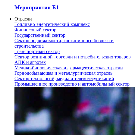
Мероприятия Б1
Отрасли
Топливно-энергетический комплекс
Финансовый сектор
Государственный сектор
Сектор недвижимости, гостиничного бизнеса и
строительства
Транспортный сектор
Сектор розничной торговли и потребительских товаров
АПК и агротех
Медико-биологическая и фармацевтическая отрасли
Горнодобывающая и металлургическая отрасль
Сектор технологий, медиа и телекоммуникаций
Промышленное производство и автомобильный сектор