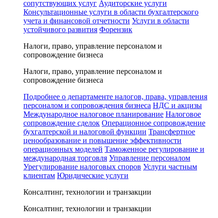
сопутствующих услуг
Аудиторские услуги
Консультационные услуги в области бухгалтерского
учета и финансовой отчетности
Услуги в области
устойчивого развития
Форензик
Налоги, право, управление персоналом и
сопровождение бизнеса
Налоги, право, управление персоналом и
сопровождение бизнеса
Подробнее о департаменте налогов, права, управления
персоналом и сопровождения бизнеса
НДС и акцизы
Международное налоговое планирование
Налоговое
сопровождение сделок
Операционное сопровождение
бухгалтерской и налоговой функции
Трансфертное
ценообразование и повышение эффективности
операционных моделей
Таможенное регулирование и
международная торговля
Управление персоналом
Урегулирование налоговых споров
Услуги частным
клиентам
Юридические услуги
Консалтинг, технологии и транзакции
Консалтинг, технологии и транзакции