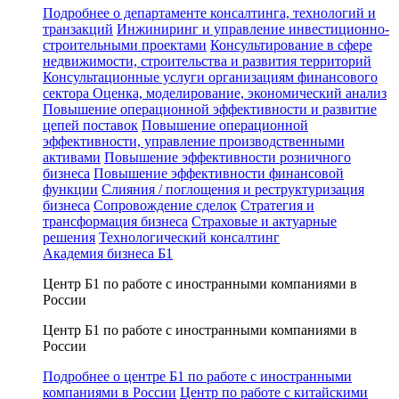
Подробнее о департаменте консалтинга, технологий и
транзакций
Инжиниринг и управление инвестиционно-
строительными проектами
Консультирование в сфере
недвижимости, строительства и развития территорий
Консультационные услуги организациям финансового
сектора
Оценка, моделирование, экономический анализ
Повышение операционной эффективности и развитие
цепей поставок
Повышение операционной
эффективности, управление производственными
активами
Повышение эффективности розничного
бизнеса
Повышение эффективности финансовой
функции
Слияния / поглощения и реструктуризация
бизнеса
Сопровождение сделок
Стратегия и
трансформация бизнеса
Страховые и актуарные
решения
Технологический консалтинг
Академия бизнеса Б1
Центр Б1 по работе с иностранными компаниями в
России
Центр Б1 по работе с иностранными компаниями в
России
Подробнее о центре Б1 по работе с иностранными
компаниями в России
Центр по работе с китайскими