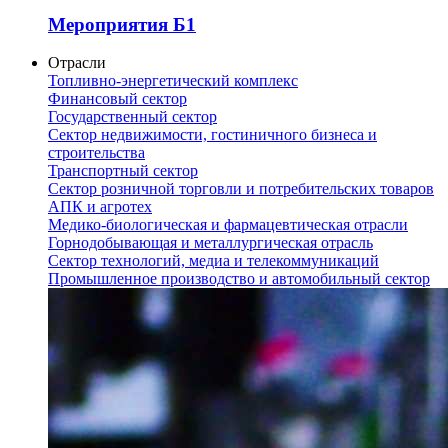
Мероприятия Б1
Отрасли
Топливно-энергетический комплекс
Финансовый сектор
Государственный сектор
Сектор недвижимости, гостиничного бизнеса и
строительства
Транспортный сектор
Сектор розничной торговли и потребительских товаров
АПК и агротех
Медико-биологическая и фармацевтическая отрасли
Горнодобывающая и металлургическая отрасль
Сектор технологий, медиа и телекоммуникаций
Промышленное производство и автомобильный сектор