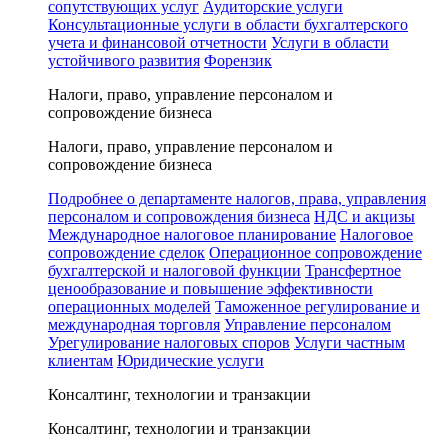
сопутствующих услуг
Аудиторские услуги
Консультационные услуги в области бухгалтерского
учета и финансовой отчетности
Услуги в области
устойчивого развития
Форензик
Налоги, право, управление персоналом и
сопровождение бизнеса
Налоги, право, управление персоналом и
сопровождение бизнеса
Подробнее о департаменте налогов, права, управления
персоналом и сопровождения бизнеса
НДС и акцизы
Международное налоговое планирование
Налоговое
сопровождение сделок
Операционное сопровождение
бухгалтерской и налоговой функции
Трансфертное
ценообразование и повышение эффективности
операционных моделей
Таможенное регулирование и
международная торговля
Управление персоналом
Урегулирование налоговых споров
Услуги частным
клиентам
Юридические услуги
Консалтинг, технологии и транзакции
Консалтинг, технологии и транзакции