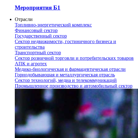
Мероприятия Б1
Отрасли
Топливно-энергетический комплекс
Финансовый сектор
Государственный сектор
Сектор недвижимости, гостиничного бизнеса и
строительства
Транспортный сектор
Сектор розничной торговли и потребительских товаров
АПК и агротех
Медико-биологическая и фармацевтическая отрасли
Горнодобывающая и металлургическая отрасль
Сектор технологий, медиа и телекоммуникаций
Промышленное производство и автомобильный сектор