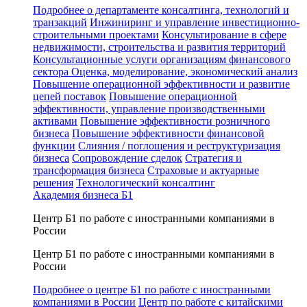
Подробнее о департаменте консалтинга, технологий и
транзакций
Инжиниринг и управление инвестиционно-
строительными проектами
Консультирование в сфере
недвижимости, строительства и развития территорий
Консультационные услуги организациям финансового
сектора
Оценка, моделирование, экономический анализ
Повышение операционной эффективности и развитие
цепей поставок
Повышение операционной
эффективности, управление производственными
активами
Повышение эффективности розничного
бизнеса
Повышение эффективности финансовой
функции
Слияния / поглощения и реструктуризация
бизнеса
Сопровождение сделок
Стратегия и
трансформация бизнеса
Страховые и актуарные
решения
Технологический консалтинг
Академия бизнеса Б1
Центр Б1 по работе с иностранными компаниями в
России
Центр Б1 по работе с иностранными компаниями в
России
Подробнее о центре Б1 по работе с иностранными
компаниями в России
Центр по работе с китайскими