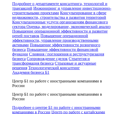
Подробнее о департаменте консалтинга, технологий и
транзакций
Инжиниринг и управление инвестиционно-
строительными проектами
Консультирование в сфере
недвижимости, строительства и развития территорий
Консультационные услуги организациям финансового
сектора
Оценка, моделирование, экономический анализ
Повышение операционной эффективности и развитие
цепей поставок
Повышение операционной
эффективности, управление производственными
активами
Повышение эффективности розничного
бизнеса
Повышение эффективности финансовой
функции
Слияния / поглощения и реструктуризация
бизнеса
Сопровождение сделок
Стратегия и
трансформация бизнеса
Страховые и актуарные
решения
Технологический консалтинг
Академия бизнеса Б1
Центр Б1 по работе с иностранными компаниями в
России
Центр Б1 по работе с иностранными компаниями в
России
Подробнее о центре Б1 по работе с иностранными
компаниями в России
Центр по работе с китайскими