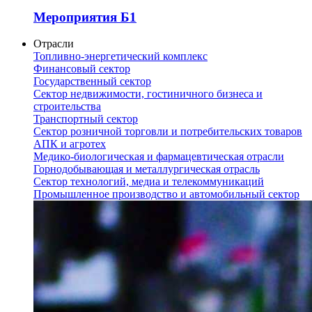
Мероприятия Б1
Отрасли
Топливно-энергетический комплекс
Финансовый сектор
Государственный сектор
Сектор недвижимости, гостиничного бизнеса и
строительства
Транспортный сектор
Сектор розничной торговли и потребительских товаров
АПК и агротех
Медико-биологическая и фармацевтическая отрасли
Горнодобывающая и металлургическая отрасль
Сектор технологий, медиа и телекоммуникаций
Промышленное производство и автомобильный сектор