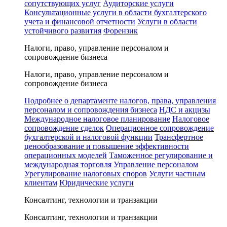
сопутствующих услуг
Аудиторские услуги
Консультационные услуги в области бухгалтерского
учета и финансовой отчетности
Услуги в области
устойчивого развития
Форензик
Налоги, право, управление персоналом и
сопровождение бизнеса
Налоги, право, управление персоналом и
сопровождение бизнеса
Подробнее о департаменте налогов, права, управления
персоналом и сопровождения бизнеса
НДС и акцизы
Международное налоговое планирование
Налоговое
сопровождение сделок
Операционное сопровождение
бухгалтерской и налоговой функции
Трансфертное
ценообразование и повышение эффективности
операционных моделей
Таможенное регулирование и
международная торговля
Управление персоналом
Урегулирование налоговых споров
Услуги частным
клиентам
Юридические услуги
Консалтинг, технологии и транзакции
Консалтинг, технологии и транзакции