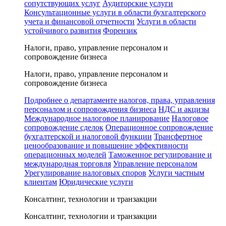
сопутствующих услуг
Аудиторские услуги
Консультационные услуги в области бухгалтерского
учета и финансовой отчетности
Услуги в области
устойчивого развития
Форензик
Налоги, право, управление персоналом и
сопровождение бизнеса
Налоги, право, управление персоналом и
сопровождение бизнеса
Подробнее о департаменте налогов, права, управления
персоналом и сопровождения бизнеса
НДС и акцизы
Международное налоговое планирование
Налоговое
сопровождение сделок
Операционное сопровождение
бухгалтерской и налоговой функции
Трансфертное
ценообразование и повышение эффективности
операционных моделей
Таможенное регулирование и
международная торговля
Управление персоналом
Урегулирование налоговых споров
Услуги частным
клиентам
Юридические услуги
Консалтинг, технологии и транзакции
Консалтинг, технологии и транзакции