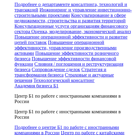
Подробнее о департаменте консалтинга, технологий и
транзакций
Инжиниринг и управление инвестиционно-
строительными проектами
Консультирование в сфере
недвижимости, строительства и развития территорий
Консультационные услуги организациям финансового
сектора
Оценка, моделирование, экономический анализ
Повышение операционной эффективности и развитие
цепей поставок
Повышение операционной
эффективности, управление производственными
активами
Повышение эффективности розничного
бизнеса
Повышение эффективности финансовой
функции
Слияния / поглощения и реструктуризация
бизнеса
Сопровождение сделок
Стратегия и
трансформация бизнеса
Страховые и актуарные
решения
Технологический консалтинг
Академия бизнеса Б1
Центр Б1 по работе с иностранными компаниями в
России
Центр Б1 по работе с иностранными компаниями в
России
Подробнее о центре Б1 по работе с иностранными
компаниями в России
Центр по работе с китайскими