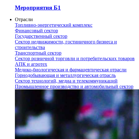
Мероприятия Б1
Отрасли
Топливно-энергетический комплекс
Финансовый сектор
Государственный сектор
Сектор недвижимости, гостиничного бизнеса и
строительства
Транспортный сектор
Сектор розничной торговли и потребительских товаров
АПК и агротех
Медико-биологическая и фармацевтическая отрасли
Горнодобывающая и металлургическая отрасль
Сектор технологий, медиа и телекоммуникаций
Промышленное производство и автомобильный сектор