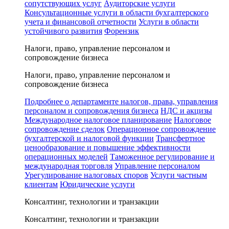
сопутствующих услуг
Аудиторские услуги
Консультационные услуги в области бухгалтерского
учета и финансовой отчетности
Услуги в области
устойчивого развития
Форензик
Налоги, право, управление персоналом и
сопровождение бизнеса
Налоги, право, управление персоналом и
сопровождение бизнеса
Подробнее о департаменте налогов, права, управления
персоналом и сопровождения бизнеса
НДС и акцизы
Международное налоговое планирование
Налоговое
сопровождение сделок
Операционное сопровождение
бухгалтерской и налоговой функции
Трансфертное
ценообразование и повышение эффективности
операционных моделей
Таможенное регулирование и
международная торговля
Управление персоналом
Урегулирование налоговых споров
Услуги частным
клиентам
Юридические услуги
Консалтинг, технологии и транзакции
Консалтинг, технологии и транзакции