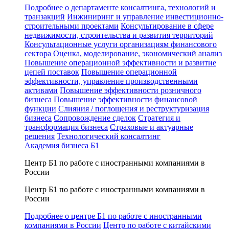
Подробнее о департаменте консалтинга, технологий и
транзакций
Инжиниринг и управление инвестиционно-
строительными проектами
Консультирование в сфере
недвижимости, строительства и развития территорий
Консультационные услуги организациям финансового
сектора
Оценка, моделирование, экономический анализ
Повышение операционной эффективности и развитие
цепей поставок
Повышение операционной
эффективности, управление производственными
активами
Повышение эффективности розничного
бизнеса
Повышение эффективности финансовой
функции
Слияния / поглощения и реструктуризация
бизнеса
Сопровождение сделок
Стратегия и
трансформация бизнеса
Страховые и актуарные
решения
Технологический консалтинг
Академия бизнеса Б1
Центр Б1 по работе с иностранными компаниями в
России
Центр Б1 по работе с иностранными компаниями в
России
Подробнее о центре Б1 по работе с иностранными
компаниями в России
Центр по работе с китайскими