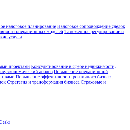
ое налоговое планирование
Налоговое сопровождение сделок
ивности операционных моделей
Таможенное регулирование и
кие услуги
ыми проектами
Консультирование в сфере недвижимости,
ие, экономический анализ
Повышение операционной
ктивами
Повышение эффективности розничного бизнеса
лок
Стратегия и трансформация бизнеса
Страховые и
Desk)