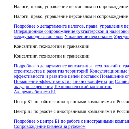
Налоги, право, управление персоналом и сопровождение
Налоги, право, управление персоналом и сопровождение
Подробнее о департаменте налогов, права, управления п
Операционное сопровождение бухгалтерской и налогово
международная торговля
Управление персоналом
Урегул
Консалтинг, технологии и транзакции
Консалтинг, технологии и транзакции
Подробнее о департаменте консалтинга, технологий и тр
строительства и развития территорий
Консультационные 
эффективности и развитие цепей поставок
Повышение оп
Повышение эффективности финансовой функции
Слияни
актуарные решения
Технологический консалтинг
Академия бизнеса Б1
Центр Б1 по работе с иностранными компаниями в Росси
Центр Б1 по работе с иностранными компаниями в Росси
Подробнее о центре Б1 по работе с иностранными компа
Сопровождение бизнеса за рубежом