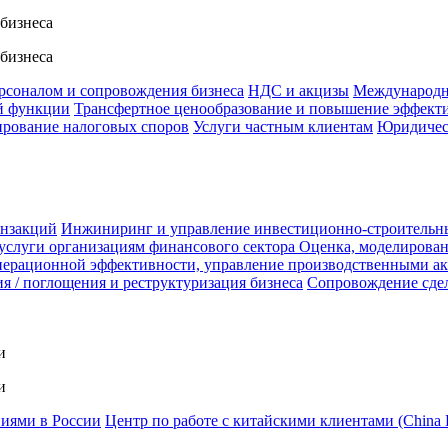
 бизнеса
 бизнеса
ерсоналом и сопровождения бизнеса
НДС и акцизы
Международн
й функции
Трансфертное ценообразование и повышение эффект
ирование налоговых споров
Услуги частным клиентам
Юридичес
анзакций
Инжиниринг и управление инвестиционно-строительн
услуги организациям финансового сектора
Оценка, моделирован
ерационной эффективности, управление производственными а
я / поглощения и реструктуризация бизнеса
Сопровождение сде
и
и
ниями в России
Центр по работе с китайскими клиентами (China 