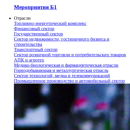
Мероприятия Б1
Отрасли
Топливно-энергетический комплекс
Финансовый сектор
Государственный сектор
Сектор недвижимости, гостиничного бизнеса и
строительства
Транспортный сектор
Сектор розничной торговли и потребительских товаров
АПК и агротех
Медико-биологическая и фармацевтическая отрасли
Горнодобывающая и металлургическая отрасль
Сектор технологий, медиа и телекоммуникаций
Промышленное производство и автомобильный сектор