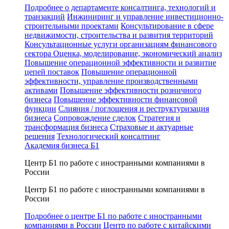
Подробнее о департаменте консалтинга, технологий и
транзакций
Инжиниринг и управление инвестиционно-
строительными проектами
Консультирование в сфере
недвижимости, строительства и развития территорий
Консультационные услуги организациям финансового
сектора
Оценка, моделирование, экономический анализ
Повышение операционной эффективности и развитие
цепей поставок
Повышение операционной
эффективности, управление производственными
активами
Повышение эффективности розничного
бизнеса
Повышение эффективности финансовой
функции
Слияния / поглощения и реструктуризация
бизнеса
Сопровождение сделок
Стратегия и
трансформация бизнеса
Страховые и актуарные
решения
Технологический консалтинг
Академия бизнеса Б1
Центр Б1 по работе с иностранными компаниями в
России
Центр Б1 по работе с иностранными компаниями в
России
Подробнее о центре Б1 по работе с иностранными
компаниями в России
Центр по работе с китайскими