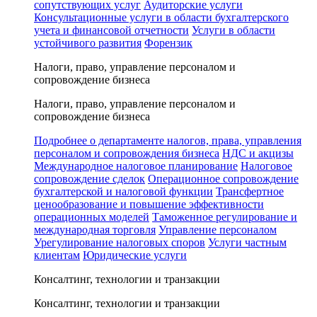
сопутствующих услуг
Аудиторские услуги
Консультационные услуги в области бухгалтерского
учета и финансовой отчетности
Услуги в области
устойчивого развития
Форензик
Налоги, право, управление персоналом и
сопровождение бизнеса
Налоги, право, управление персоналом и
сопровождение бизнеса
Подробнее о департаменте налогов, права, управления
персоналом и сопровождения бизнеса
НДС и акцизы
Международное налоговое планирование
Налоговое
сопровождение сделок
Операционное сопровождение
бухгалтерской и налоговой функции
Трансфертное
ценообразование и повышение эффективности
операционных моделей
Таможенное регулирование и
международная торговля
Управление персоналом
Урегулирование налоговых споров
Услуги частным
клиентам
Юридические услуги
Консалтинг, технологии и транзакции
Консалтинг, технологии и транзакции