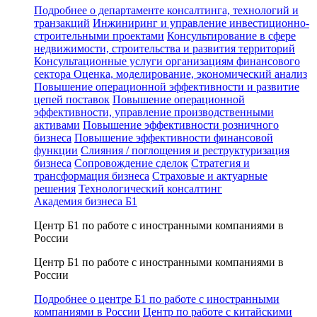
Подробнее о департаменте консалтинга, технологий и
транзакций
Инжиниринг и управление инвестиционно-
строительными проектами
Консультирование в сфере
недвижимости, строительства и развития территорий
Консультационные услуги организациям финансового
сектора
Оценка, моделирование, экономический анализ
Повышение операционной эффективности и развитие
цепей поставок
Повышение операционной
эффективности, управление производственными
активами
Повышение эффективности розничного
бизнеса
Повышение эффективности финансовой
функции
Слияния / поглощения и реструктуризация
бизнеса
Сопровождение сделок
Стратегия и
трансформация бизнеса
Страховые и актуарные
решения
Технологический консалтинг
Академия бизнеса Б1
Центр Б1 по работе с иностранными компаниями в
России
Центр Б1 по работе с иностранными компаниями в
России
Подробнее о центре Б1 по работе с иностранными
компаниями в России
Центр по работе с китайскими