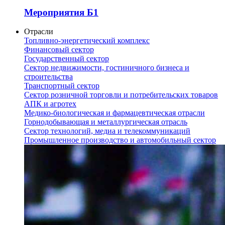
Мероприятия Б1
Отрасли
Топливно-энергетический комплекс
Финансовый сектор
Государственный сектор
Сектор недвижимости, гостиничного бизнеса и
строительства
Транспортный сектор
Сектор розничной торговли и потребительских товаров
АПК и агротех
Медико-биологическая и фармацевтическая отрасли
Горнодобывающая и металлургическая отрасль
Сектор технологий, медиа и телекоммуникаций
Промышленное производство и автомобильный сектор