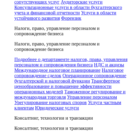
сопутствующих услуг
Аудиторские услуги
Консультационные услуги в области бухгалтерского
учета и финансовой отчетности
Услуги в области
устойчивого развития
Форензик
Налоги, право, управление персоналом и
сопровождение бизнеса
Налоги, право, управление персоналом и
сопровождение бизнеса
Подробнее о департаменте налогов, права, управления
персоналом и сопровождения бизнеса
НДС и акцизы
Международное налоговое планирование
Налоговое
сопровождение сделок
Операционное сопровождение
бухгалтерской и налоговой функции
Трансфертное
ценообразование и повышение эффективности
операционных моделей
Таможенное регулирование и
международная торговля
Управление персоналом
Урегулирование налоговых споров
Услуги частным
клиентам
Юридические услуги
Консалтинг, технологии и транзакции
Консалтинг, технологии и транзакции