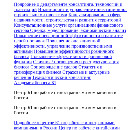
Подробнее о департаменте консалтинга, технологий и
транзакций
Инжиниринг и управление инвестиционно-
строительными проектами
Консультирование в сфере
недвижимости, строительства и развития территорий
Консультационные услуги организациям финансового
сектора
Оценка, моделирование, экономический анализ
Повышение операционной эффективности и развитие
цепей поставок
Повышение операционной
эффективности, управление производственными
активами
Повышение эффективности розничного
бизнеса
Повышение эффективности финансовой
функции
Слияния / поглощения и реструктуризация
бизнеса
Сопровождение сделок
Стратегия и
трансформация бизнеса
Страховые и актуарные
решения
Технологический консалтинг
Академия бизнеса Б1
Центр Б1 по работе с иностранными компаниями в
России
Центр Б1 по работе с иностранными компаниями в
России
Подробнее о центре Б1 по работе с иностранными
компаниями в России
Центр по работе с китайскими