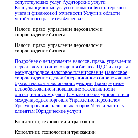
сопутствующих услуг
Аудиторские услуги
Консультационные услуги в области бухгалтерского
учета и финансовой отчетности
Услуги в области
устойчивого развития
Форензик
Налоги, право, управление персоналом и
сопровождение бизнеса
Налоги, право, управление персоналом и
сопровождение бизнеса
Подробнее о департаменте налогов, права, управления
персоналом и сопровождения бизнеса
НДС и акцизы
Международное налоговое планирование
Налоговое
сопровождение сделок
Операционное сопровождение
бухгалтерской и налоговой функции
Трансфертное
ценообразование и повышение эффективности
операционных моделей
Таможенное регулирование и
международная торговля
Управление персоналом
Урегулирование налоговых споров
Услуги частным
клиентам
Юридические услуги
Консалтинг, технологии и транзакции
Консалтинг, технологии и транзакции