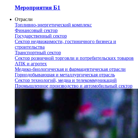
Мероприятия Б1
Отрасли
Топливно-энергетический комплекс
Финансовый сектор
Государственный сектор
Сектор недвижимости, гостиничного бизнеса и
строительства
Транспортный сектор
Сектор розничной торговли и потребительских товаров
АПК и агротех
Медико-биологическая и фармацевтическая отрасли
Горнодобывающая и металлургическая отрасль
Сектор технологий, медиа и телекоммуникаций
Промышленное производство и автомобильный сектор