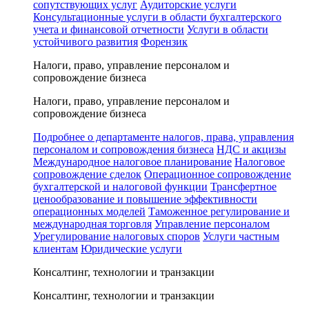
сопутствующих услуг
Аудиторские услуги
Консультационные услуги в области бухгалтерского
учета и финансовой отчетности
Услуги в области
устойчивого развития
Форензик
Налоги, право, управление персоналом и
сопровождение бизнеса
Налоги, право, управление персоналом и
сопровождение бизнеса
Подробнее о департаменте налогов, права, управления
персоналом и сопровождения бизнеса
НДС и акцизы
Международное налоговое планирование
Налоговое
сопровождение сделок
Операционное сопровождение
бухгалтерской и налоговой функции
Трансфертное
ценообразование и повышение эффективности
операционных моделей
Таможенное регулирование и
международная торговля
Управление персоналом
Урегулирование налоговых споров
Услуги частным
клиентам
Юридические услуги
Консалтинг, технологии и транзакции
Консалтинг, технологии и транзакции