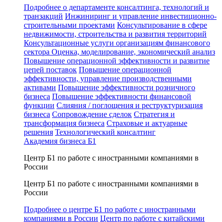
Подробнее о департаменте консалтинга, технологий и
транзакций
Инжиниринг и управление инвестиционно-
строительными проектами
Консультирование в сфере
недвижимости, строительства и развития территорий
Консультационные услуги организациям финансового
сектора
Оценка, моделирование, экономический анализ
Повышение операционной эффективности и развитие
цепей поставок
Повышение операционной
эффективности, управление производственными
активами
Повышение эффективности розничного
бизнеса
Повышение эффективности финансовой
функции
Слияния / поглощения и реструктуризация
бизнеса
Сопровождение сделок
Стратегия и
трансформация бизнеса
Страховые и актуарные
решения
Технологический консалтинг
Академия бизнеса Б1
Центр Б1 по работе с иностранными компаниями в
России
Центр Б1 по работе с иностранными компаниями в
России
Подробнее о центре Б1 по работе с иностранными
компаниями в России
Центр по работе с китайскими