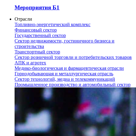
Мероприятия Б1
Отрасли
Топливно-энергетический комплекс
Финансовый сектор
Государственный сектор
Сектор недвижимости, гостиничного бизнеса и
строительства
Транспортный сектор
Сектор розничной торговли и потребительских товаров
АПК и агротех
Медико-биологическая и фармацевтическая отрасли
Горнодобывающая и металлургическая отрасль
Сектор технологий, медиа и телекоммуникаций
Промышленное производство и автомобильный сектор