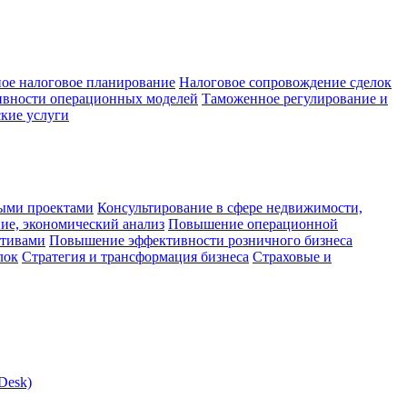
ое налоговое планирование
Налоговое сопровождение сделок
ивности операционных моделей
Таможенное регулирование и
кие услуги
ыми проектами
Консультирование в сфере недвижимости,
ие, экономический анализ
Повышение операционной
ктивами
Повышение эффективности розничного бизнеса
лок
Стратегия и трансформация бизнеса
Страховые и
Desk)