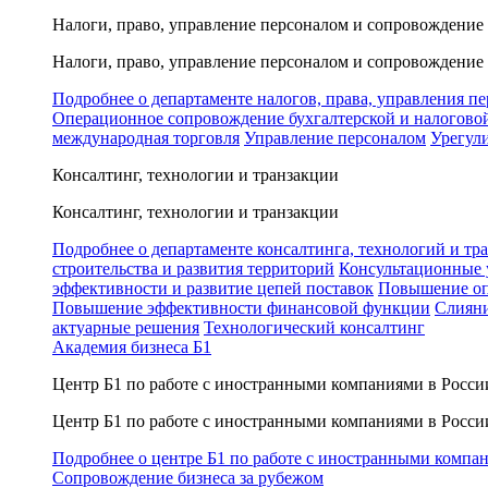
Налоги, право, управление персоналом и сопровождение
Налоги, право, управление персоналом и сопровождение
Подробнее о департаменте налогов, права, управления п
Операционное сопровождение бухгалтерской и налогово
международная торговля
Управление персоналом
Урегул
Консалтинг, технологии и транзакции
Консалтинг, технологии и транзакции
Подробнее о департаменте консалтинга, технологий и тр
строительства и развития территорий
Консультационные 
эффективности и развитие цепей поставок
Повышение оп
Повышение эффективности финансовой функции
Слияни
актуарные решения
Технологический консалтинг
Академия бизнеса Б1
Центр Б1 по работе с иностранными компаниями в Росси
Центр Б1 по работе с иностранными компаниями в Росси
Подробнее о центре Б1 по работе с иностранными компа
Сопровождение бизнеса за рубежом