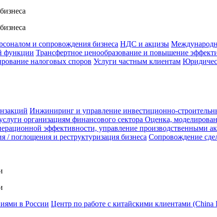
 бизнеса
 бизнеса
ерсоналом и сопровождения бизнеса
НДС и акцизы
Международн
й функции
Трансфертное ценообразование и повышение эффект
ирование налоговых споров
Услуги частным клиентам
Юридичес
анзакций
Инжиниринг и управление инвестиционно-строительн
услуги организациям финансового сектора
Оценка, моделирован
ерационной эффективности, управление производственными а
я / поглощения и реструктуризация бизнеса
Сопровождение сде
и
и
ниями в России
Центр по работе с китайскими клиентами (China 