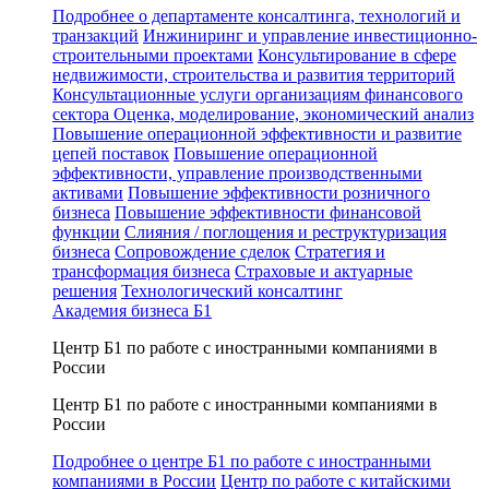
Подробнее о департаменте консалтинга, технологий и
транзакций
Инжиниринг и управление инвестиционно-
строительными проектами
Консультирование в сфере
недвижимости, строительства и развития территорий
Консультационные услуги организациям финансового
сектора
Оценка, моделирование, экономический анализ
Повышение операционной эффективности и развитие
цепей поставок
Повышение операционной
эффективности, управление производственными
активами
Повышение эффективности розничного
бизнеса
Повышение эффективности финансовой
функции
Слияния / поглощения и реструктуризация
бизнеса
Сопровождение сделок
Стратегия и
трансформация бизнеса
Страховые и актуарные
решения
Технологический консалтинг
Академия бизнеса Б1
Центр Б1 по работе с иностранными компаниями в
России
Центр Б1 по работе с иностранными компаниями в
России
Подробнее о центре Б1 по работе с иностранными
компаниями в России
Центр по работе с китайскими