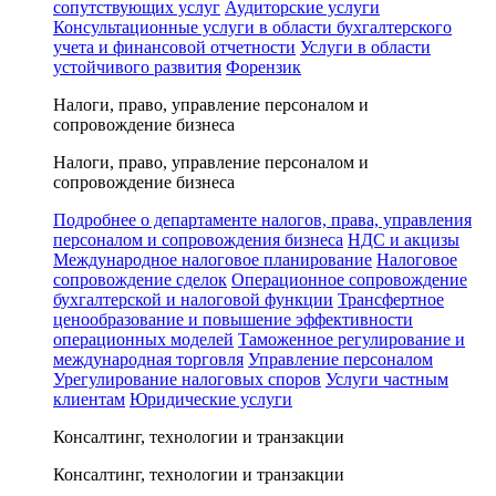
сопутствующих услуг
Аудиторские услуги
Консультационные услуги в области бухгалтерского
учета и финансовой отчетности
Услуги в области
устойчивого развития
Форензик
Налоги, право, управление персоналом и
сопровождение бизнеса
Налоги, право, управление персоналом и
сопровождение бизнеса
Подробнее о департаменте налогов, права, управления
персоналом и сопровождения бизнеса
НДС и акцизы
Международное налоговое планирование
Налоговое
сопровождение сделок
Операционное сопровождение
бухгалтерской и налоговой функции
Трансфертное
ценообразование и повышение эффективности
операционных моделей
Таможенное регулирование и
международная торговля
Управление персоналом
Урегулирование налоговых споров
Услуги частным
клиентам
Юридические услуги
Консалтинг, технологии и транзакции
Консалтинг, технологии и транзакции