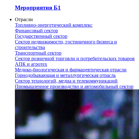
Мероприятия Б1
Отрасли
Топливно-энергетический комплекс
Финансовый сектор
Государственный сектор
Сектор недвижимости, гостиничного бизнеса и
строительства
Транспортный сектор
Сектор розничной торговли и потребительских товаров
АПК и агротех
Медико-биологическая и фармацевтическая отрасли
Горнодобывающая и металлургическая отрасль
Сектор технологий, медиа и телекоммуникаций
Промышленное производство и автомобильный сектор