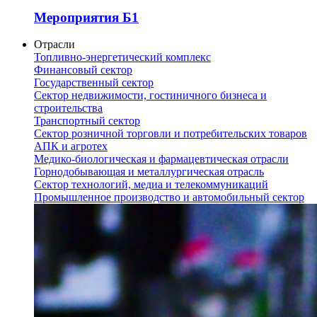
Мероприятия Б1
Отрасли
Топливно-энергетический комплекс
Финансовый сектор
Государственный сектор
Сектор недвижимости, гостиничного бизнеса и
строительства
Транспортный сектор
Сектор розничной торговли и потребительских товаров
АПК и агротех
Медико-биологическая и фармацевтическая отрасли
Горнодобывающая и металлургическая отрасль
Сектор технологий, медиа и телекоммуникаций
Промышленное производство и автомобильный сектор