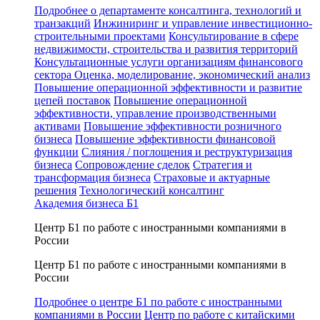
Подробнее о департаменте консалтинга, технологий и
транзакций
Инжиниринг и управление инвестиционно-
строительными проектами
Консультирование в сфере
недвижимости, строительства и развития территорий
Консультационные услуги организациям финансового
сектора
Оценка, моделирование, экономический анализ
Повышение операционной эффективности и развитие
цепей поставок
Повышение операционной
эффективности, управление производственными
активами
Повышение эффективности розничного
бизнеса
Повышение эффективности финансовой
функции
Слияния / поглощения и реструктуризация
бизнеса
Сопровождение сделок
Стратегия и
трансформация бизнеса
Страховые и актуарные
решения
Технологический консалтинг
Академия бизнеса Б1
Центр Б1 по работе с иностранными компаниями в
России
Центр Б1 по работе с иностранными компаниями в
России
Подробнее о центре Б1 по работе с иностранными
компаниями в России
Центр по работе с китайскими