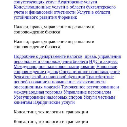
сопутствующих услуг
Аудиторские услуги
Консультационные услуги в области бухгалтерского
учета и финансовой отчетности
Услуги в области
устойчивого развития
Форензик
Налоги, право, управление персоналом и
сопровождение бизнеса
Налоги, право, управление персоналом и
сопровождение бизнеса
Подробнее о департаменте налогов, права, управления
персоналом и сопровождения бизнеса
НДС и акцизы
Международное налоговое планирование
Налоговое
сопровождение сделок
Операционное сопровождение
бухгалтерской и налоговой функции
Трансфертное
ценообразование и повышение эффективности
операционных моделей
Таможенное регулирование и
международная торговля
Управление персоналом
Урегулирование налоговых споров
Услуги частным
клиентам
Юридические услуги
Консалтинг, технологии и транзакции
Консалтинг, технологии и транзакции