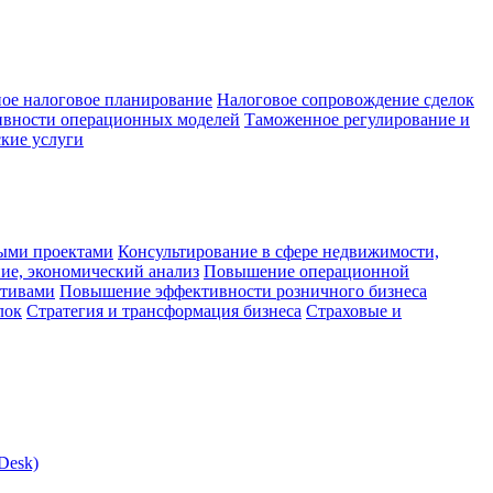
ое налоговое планирование
Налоговое сопровождение сделок
ивности операционных моделей
Таможенное регулирование и
кие услуги
ыми проектами
Консультирование в сфере недвижимости,
ие, экономический анализ
Повышение операционной
ктивами
Повышение эффективности розничного бизнеса
лок
Стратегия и трансформация бизнеса
Страховые и
Desk)