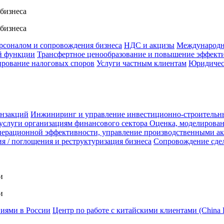
 бизнеса
 бизнеса
ерсоналом и сопровождения бизнеса
НДС и акцизы
Международн
й функции
Трансфертное ценообразование и повышение эффект
ирование налоговых споров
Услуги частным клиентам
Юридичес
анзакций
Инжиниринг и управление инвестиционно-строительн
услуги организациям финансового сектора
Оценка, моделирован
ерационной эффективности, управление производственными а
я / поглощения и реструктуризация бизнеса
Сопровождение сде
и
и
ниями в России
Центр по работе с китайскими клиентами (China 