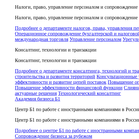
Налоги, право, управление персоналом и сопровождение
Налоги, право, управление персоналом и сопровождение
Подробнее о департаменте налогов, права, управления п
Операционное сопровождение бухгалтерской и налогово
международная торговля
Управление персоналом
Урегул
Консалтинг, технологии и транзакции
Консалтинг, технологии и транзакции
Подробнее о департаменте консалтинга, технологий и тр
строительства и развития территорий
Консультационные 
эффективности и развитие цепей поставок
Повышение оп
Повышение эффективности финансовой функции
Слияни
актуарные решения
Технологический консалтинг
Академия бизнеса Б1
Центр Б1 по работе с иностранными компаниями в Росси
Центр Б1 по работе с иностранными компаниями в Росси
Подробнее о центре Б1 по работе с иностранными компа
Сопровождение бизнеса за рубежом