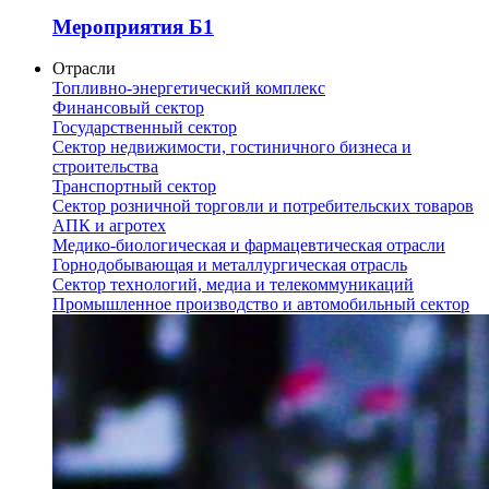
Мероприятия Б1
Отрасли
Топливно-энергетический комплекс
Финансовый сектор
Государственный сектор
Сектор недвижимости, гостиничного бизнеса и
строительства
Транспортный сектор
Сектор розничной торговли и потребительских товаров
АПК и агротех
Медико-биологическая и фармацевтическая отрасли
Горнодобывающая и металлургическая отрасль
Сектор технологий, медиа и телекоммуникаций
Промышленное производство и автомобильный сектор