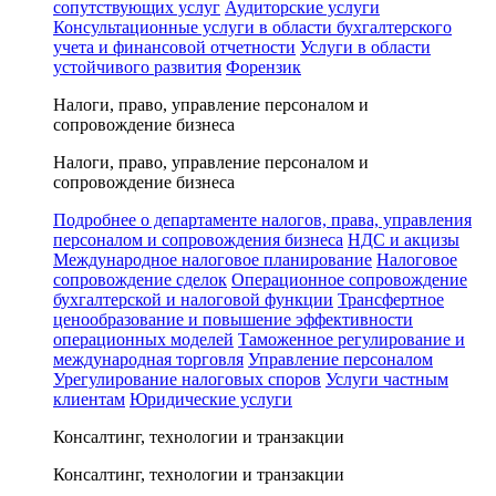
сопутствующих услуг
Аудиторские услуги
Консультационные услуги в области бухгалтерского
учета и финансовой отчетности
Услуги в области
устойчивого развития
Форензик
Налоги, право, управление персоналом и
сопровождение бизнеса
Налоги, право, управление персоналом и
сопровождение бизнеса
Подробнее о департаменте налогов, права, управления
персоналом и сопровождения бизнеса
НДС и акцизы
Международное налоговое планирование
Налоговое
сопровождение сделок
Операционное сопровождение
бухгалтерской и налоговой функции
Трансфертное
ценообразование и повышение эффективности
операционных моделей
Таможенное регулирование и
международная торговля
Управление персоналом
Урегулирование налоговых споров
Услуги частным
клиентам
Юридические услуги
Консалтинг, технологии и транзакции
Консалтинг, технологии и транзакции