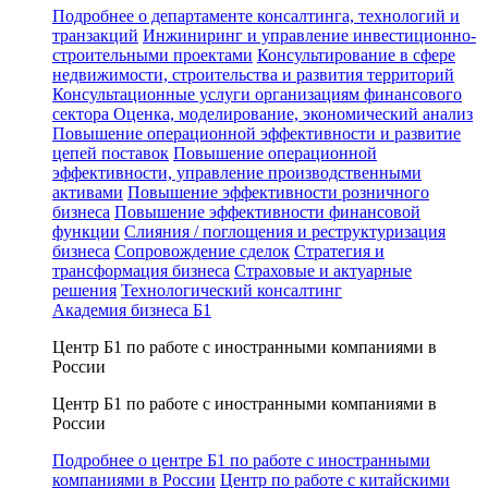
Подробнее о департаменте консалтинга, технологий и
транзакций
Инжиниринг и управление инвестиционно-
строительными проектами
Консультирование в сфере
недвижимости, строительства и развития территорий
Консультационные услуги организациям финансового
сектора
Оценка, моделирование, экономический анализ
Повышение операционной эффективности и развитие
цепей поставок
Повышение операционной
эффективности, управление производственными
активами
Повышение эффективности розничного
бизнеса
Повышение эффективности финансовой
функции
Слияния / поглощения и реструктуризация
бизнеса
Сопровождение сделок
Стратегия и
трансформация бизнеса
Страховые и актуарные
решения
Технологический консалтинг
Академия бизнеса Б1
Центр Б1 по работе с иностранными компаниями в
России
Центр Б1 по работе с иностранными компаниями в
России
Подробнее о центре Б1 по работе с иностранными
компаниями в России
Центр по работе с китайскими