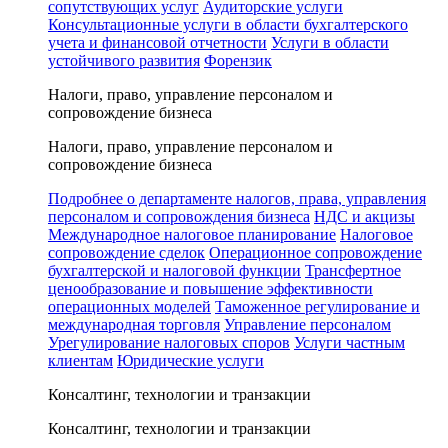
сопутствующих услуг
Аудиторские услуги
Консультационные услуги в области бухгалтерского
учета и финансовой отчетности
Услуги в области
устойчивого развития
Форензик
Налоги, право, управление персоналом и
сопровождение бизнеса
Налоги, право, управление персоналом и
сопровождение бизнеса
Подробнее о департаменте налогов, права, управления
персоналом и сопровождения бизнеса
НДС и акцизы
Международное налоговое планирование
Налоговое
сопровождение сделок
Операционное сопровождение
бухгалтерской и налоговой функции
Трансфертное
ценообразование и повышение эффективности
операционных моделей
Таможенное регулирование и
международная торговля
Управление персоналом
Урегулирование налоговых споров
Услуги частным
клиентам
Юридические услуги
Консалтинг, технологии и транзакции
Консалтинг, технологии и транзакции