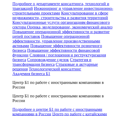
Подробнее о департаменте консалтинга, технологий и
транзакций
Инжиниринг и управление инвестиционно-
строительными проектами
Консультирование в сфере
недвижимости, строительства и развития территорий
Консультационные услуги организациям финансового
сектора
Оценка, моделирование, экономический анализ
Повышение операционной эффективности и развитие
цепей поставок
Повышение операционной
эффективности, управление производственными
активами
Повышение эффективности розничного
бизнеса
Повышение эффективности финансовой
функции
Слияния / поглощения и реструктуризация
бизнеса
Сопровождение сделок
Стратегия и
трансформация бизнеса
Страховые и актуарные
решения
Технологический консалтинг
Академия бизнеса Б1
Центр Б1 по работе с иностранными компаниями в
России
Центр Б1 по работе с иностранными компаниями в
России
Подробнее о центре Б1 по работе с иностранными
компаниями в России
Центр по работе с китайскими