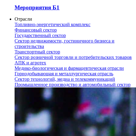
Мероприятия Б1
Отрасли
Топливно-энергетический комплекс
Финансовый сектор
Государственный сектор
Сектор недвижимости, гостиничного бизнеса и
строительства
Транспортный сектор
Сектор розничной торговли и потребительских товаров
АПК и агротех
Медико-биологическая и фармацевтическая отрасли
Горнодобывающая и металлургическая отрасль
Сектор технологий, медиа и телекоммуникаций
Промышленное производство и автомобильный сектор