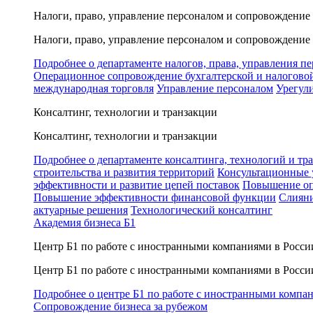
Налоги, право, управление персоналом и сопровождение
Налоги, право, управление персоналом и сопровождение
Подробнее о департаменте налогов, права, управления п
Операционное сопровождение бухгалтерской и налогово
международная торговля
Управление персоналом
Урегул
Консалтинг, технологии и транзакции
Консалтинг, технологии и транзакции
Подробнее о департаменте консалтинга, технологий и тр
строительства и развития территорий
Консультационные 
эффективности и развитие цепей поставок
Повышение оп
Повышение эффективности финансовой функции
Слияни
актуарные решения
Технологический консалтинг
Академия бизнеса Б1
Центр Б1 по работе с иностранными компаниями в Росси
Центр Б1 по работе с иностранными компаниями в Росси
Подробнее о центре Б1 по работе с иностранными компа
Сопровождение бизнеса за рубежом