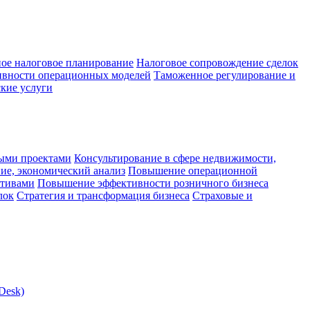
ое налоговое планирование
Налоговое сопровождение сделок
ивности операционных моделей
Таможенное регулирование и
кие услуги
ыми проектами
Консультирование в сфере недвижимости,
ие, экономический анализ
Повышение операционной
ктивами
Повышение эффективности розничного бизнеса
лок
Стратегия и трансформация бизнеса
Страховые и
Desk)