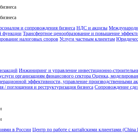
 бизнеса
 бизнеса
ерсоналом и сопровождения бизнеса
НДС и акцизы
Международн
й функции
Трансфертное ценообразование и повышение эффект
ирование налоговых споров
Услуги частным клиентам
Юридичес
анзакций
Инжиниринг и управление инвестиционно-строительн
услуги организациям финансового сектора
Оценка, моделирован
ерационной эффективности, управление производственными а
я / поглощения и реструктуризация бизнеса
Сопровождение сде
и
и
ниями в России
Центр по работе с китайскими клиентами (China 